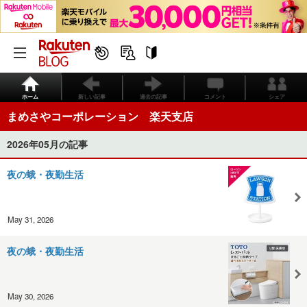
ホーム
新しい記事
過去の記事
コメント
シェア
まめさやコーポレーション 楽天支店
2026年05月の記事
夜の蛾・夜勤生活
May 31, 2026
夜の蛾・夜勤生活
May 30, 2026