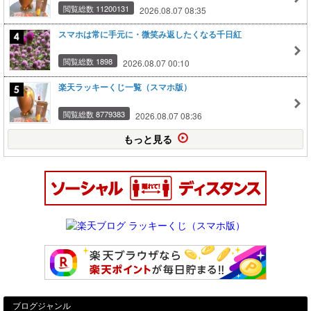
閲覧総数 11200131
2026.08.07 08:35
スマホは常に手元に・微笑み返したくなる千日紅
閲覧総数 1898
2026.08.07 00:10
楽天ラッキーくじ一覧（スマホ版）
閲覧総数 8779383
2026.08.07 08:36
もっと見る
ブログジャンル