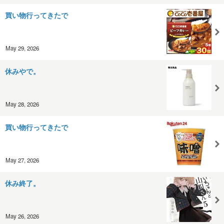
買い物行ってきたで
May 29, 2026
休みやで。
May 28, 2026
買い物行ってきたで
May 27, 2026
休み終了。
May 26, 2026