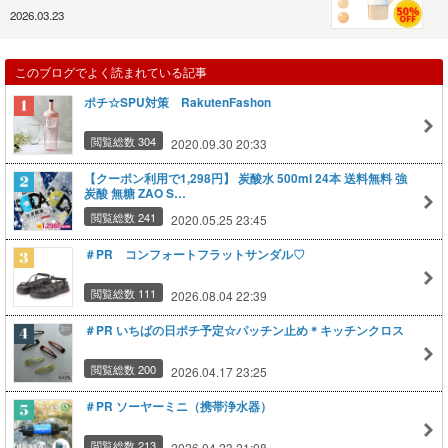
2026.03.23
このブログでよく読まれている記事
ポチ☆SPU対策 RakutenFashon
閲覧総数 304
2020.09.30 20:33
【クーポン利用で1,298円】 炭酸水 500ml 24本 送料無料 強
炭酸 無糖 ZAO S…
閲覧総数 241
2020.05.25 23:45
＃PR コンフォートフラットサンダル♡
閲覧総数 111
2026.08.04 22:39
＃PR いちばの日ポチ予定☆パッチン止め＊キッチンクロス
閲覧総数 200
2026.04.17 23:25
＃PR ソーヤーミニ（携帯浄水器）
閲覧総数 213
2026.04.23 21:08