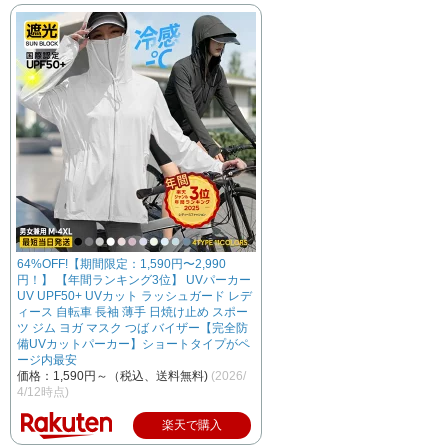
64%OFF!【期間限定：1,590円〜2,990
円！】 【年間ランキング3位】 UVパーカー
UV UPF50+ UVカット ラッシュガード レデ
ィース 自転車 長袖 薄手 日焼け止め スポー
ツ ジム ヨガ マスク つば バイザー【完全防
備UVカットパーカー】ショートタイプがペ
ージ内最安
価格：1,590円～（税込、送料無料)
(2026/
4/12時点)
楽天で購入