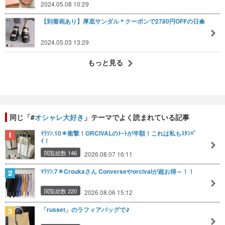
2024.05.08 10:29
【到着画あり】厚底サンダル＊クーポンで2780円OFFの日傘
2024.05.03 13:29
もっと見る
同じ「#
オシャレ大好き
」テーマでよく読まれている記事
ﾏﾗｿﾝ.10＊衝撃！ORCIVALのﾄｰﾄが半額！これは私もｽﾀﾝﾊﾞ
ｲ！
閲覧総数 146
2026.08.07 16:11
ﾏﾗｿﾝ.7＊Croukaさん Converseやorcivalが超お得～！！
閲覧総数 220
2026.08.06 15:12
「russet」のラフィアバッグで♪