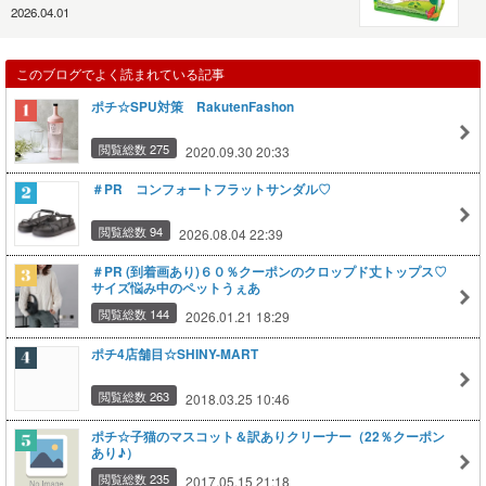
2026.04.01
このブログでよく読まれている記事
ポチ☆SPU対策 RakutenFashon
閲覧総数 275
2020.09.30 20:33
＃PR コンフォートフラットサンダル♡
閲覧総数 94
2026.08.04 22:39
＃PR (到着画あり)６０％クーポンのクロップド丈トップス♡
サイズ悩み中のペットうぇあ
閲覧総数 144
2026.01.21 18:29
ポチ4店舗目☆SHINY-MART
閲覧総数 263
2018.03.25 10:46
ポチ☆子猫のマスコット＆訳ありクリーナー（22％クーポン
あり♪）
閲覧総数 235
2017.05.15 21:18