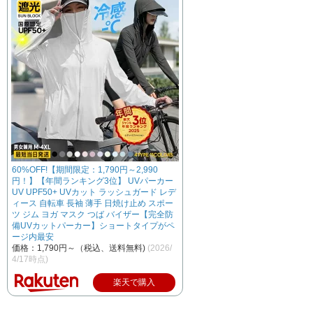
60%OFF!【期間限定：1,790円～2,990
円！】【年間ランキング3位】 UVパーカー
UV UPF50+ UVカット ラッシュガード レデ
ィース 自転車 長袖 薄手 日焼け止め スポー
ツ ジム ヨガ マスク つば バイザー【完全防
備UVカットパーカー】ショートタイプがペ
ージ内最安
価格：1,790円～（税込、送料無料)
(2026/
4/17時点)
楽天で購入