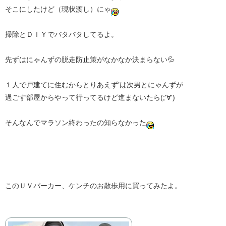
そこにしたけど（現状渡し）にゃ
掃除とＤＩＹでバタバタしてるよ。
先ずはにゃんずの脱走防止策がなかなか決まらない💦
１人で戸建てに住むからとりあえず’は次男とにゃんずが
過ごす部屋からやって行ってるけど進まないたら(;'∀')
そんなんでマラソン終わったの知らなかった
このＵＶパーカー、ケンチのお散歩用に買ってみたよ。