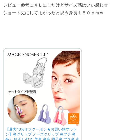
レビュー参考にＸＬにしたけどサイズ感はいい感じ☆
ショート丈にしてよかったと思う身長１５０ｃｍｗ
【最大40%オフクーポン★お買い物マラソ
ン】鼻クリップ ノーズクリップ 鼻プチ 鼻
高く 矯正 いびき 美鼻 鼻高 団子鼻 ブタ鼻 小