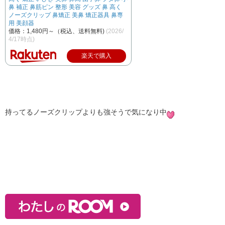
鼻 補正 鼻筋ピン 整形 美容 グッズ 鼻 高く
ノーズクリップ 鼻矯正 美鼻 矯正器具 鼻専
用 美顔器
価格：1,480円～（税込、送料無料)
(2026/
4/17時点)
楽天で購入
持ってるノーズクリップよりも強そうで気になり中