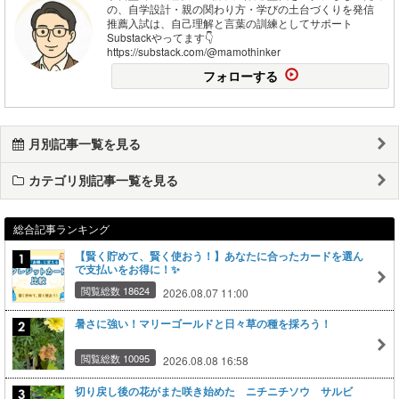
の、自学設計・親の関わり方・学びの土台づくりを発信
推薦入試は、自己理解と言葉の訓練としてサポート
Substackやってます👇
https://substack.com/@mamothinker
フォローする
月別記事一覧を見る
カテゴリ別記事一覧を見る
総合記事ランキング
【賢く貯めて、賢く使おう！】あなたに合ったカードを選ん
で支払いをお得に！✨
閲覧総数 18624
2026.08.07 11:00
暑さに強い！マリーゴールドと日々草の種を採ろう！
閲覧総数 10095
2026.08.08 16:58
切り戻し後の花がまた咲き始めた ニチニチソウ サルビ