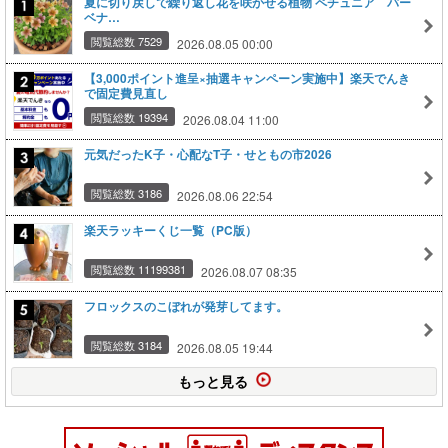
夏に切り戻しで繰り返し花を咲かせる植物 ペチュニア バー
ベナ…
閲覧総数 7529
2026.08.05 00:00
【3,000ポイント進呈×抽選キャンペーン実施中】楽天でんき
で固定費見直し
閲覧総数 19394
2026.08.04 11:00
元気だったK子・心配なT子・せともの市2026
閲覧総数 3186
2026.08.06 22:54
楽天ラッキーくじ一覧（PC版）
閲覧総数 11199381
2026.08.07 08:35
フロックスのこぼれが発芽してます。
閲覧総数 3184
2026.08.05 19:44
もっと見る