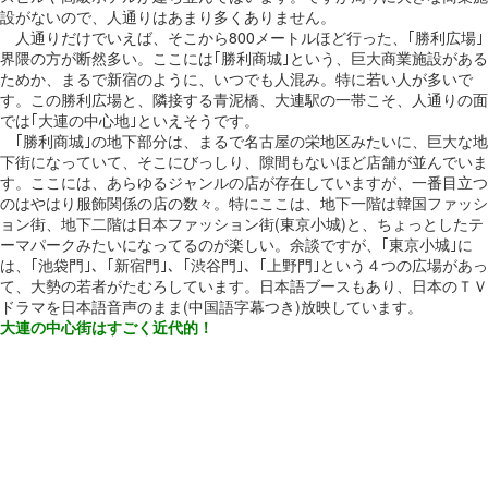
設がないので、人通りはあまり多くありません。
人通りだけでいえば、そこから800メートルほど行った、｢勝利広場｣
界隈の方が断然多い。ここには｢勝利商城｣という、巨大商業施設がある
ためか、まるで新宿のように、いつでも人混み。特に若い人が多いで
す。この勝利広場と、隣接する青泥橋、大連駅の一帯こそ、人通りの面
では｢大連の中心地｣といえそうです。
｢勝利商城｣の地下部分は、まるで名古屋の栄地区みたいに、巨大な地
下街になっていて、そこにびっしり、隙間もないほど店舗が並んでいま
す。ここには、あらゆるジャンルの店が存在していますが、一番目立つ
のはやはり服飾関係の店の数々。特にここは、地下一階は韓国ファッシ
ョン街、地下二階は日本ファッション街(東京小城)と、ちょっとしたテ
ーマパークみたいになってるのが楽しい。余談ですが、｢東京小城｣に
は、｢池袋門｣、｢新宿門｣、｢渋谷門｣、｢上野門｣という４つの広場があっ
て、大勢の若者がたむろしています。日本語ブースもあり、日本のＴＶ
ドラマを日本語音声のまま(中国語字幕つき)放映しています。
大連の中心街はすごく近代的！