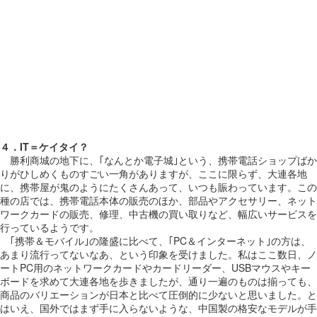
４．IT＝ケイタイ？
勝利商城の地下に、｢なんとか電子城｣という、携帯電話ショップばか
りがひしめくものすごい一角がありますが、ここに限らず、大連各地
に、携帯屋が鬼のようにたくさんあって、いつも賑わっています。この
種の店では、携帯電話本体の販売のほか、部品やアクセサリー、ネット
ワークカードの販売、修理、中古機の買い取りなど、幅広いサービスを
行っているようです。
｢携帯＆モバイル｣の隆盛に比べて、｢PC＆インターネット｣の方は、
あまり流行ってないなあ、という印象を受けました。私はここ数日、ノ
ートPC用のネットワークカードやカードリーダー、USBマウスやキー
ボードを求めて大連各地を歩きましたが、通り一遍のものは揃っても、
商品のバリエーションが日本と比べて圧倒的に少ないと思いました。と
はいえ、国外ではまず手に入らないような、中国製の格安なモデルが手