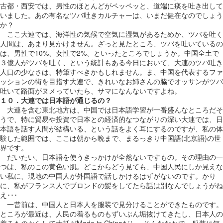
古都・西安では、男性のほとんどがペッペッと、道端に痰を吐き出して
いました。あの有名なツバ吐きカルチャーは、いまだ健在なのでしょう
か？
ここ大連では、海洋性の気候で空気に湿気があるためか、ツバを吐く
人間は、あまり見かけません。ざっと見たところ、ツバを吐いているの
は、男性で10%、女性で2%、といったところでしょうか。中国全土で
３億人がツバを吐く、という統計もある今日において、大連のツバ吐き
人口の少なさは、特筆すべきかもしれません。ま、中国を代表するファ
ッションの街を目指す大連で、きれいなお姉さんの脇でオッサンがツバ
吐いて路面がヌメっていたら、サマになんないですよね。
１０．大連では日本語が通じるの？
大連を含む東北地方は、中国では日本語学習が一番盛んなところだそ
うで、特に貿易や投資で日本との経済的なつながりの深い大連では、日
本語を話す人間が結構いる、という話をよく耳にするのですが、私の体
験した範囲では、ここは朝から晩まで、まるっきり中国語(北京語)の世
界です。
だいたい、日本語を使うきっかけが全然ないですもの。その理由の一
つは、私のこの黄色い肌。どこからどう見ても、中国人民にしか見えな
い私に、現地の中国人が外国語で話しかけるはずがないのです。かり
に、私がフランス人でブロンドの髪をしてたら話は別なんでしょうがね
え･･･
一昔前は、中国人と日本人を服装で見分けることができたものです。
ところが最近は、人民の着るものもずいぶん垢抜けてきたし、日本人の
着るものからして大抵がMade in Chinaだし、そんななかで、服装に無