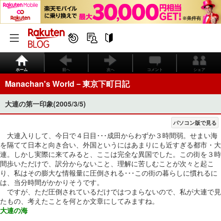
ホーム
前へ
次へ
コメント
シェア
Manachan's World－東京下町日記
大連の第一印象(2005/3/5)
パソコン版で見る
大連入りして、今日で４日目･･･成田からわずか３時間弱。せまい海
を隔てて日本と向き合い、外国というにはあまりにも近すぎる都市・大
連。しかし実際に来てみると、ここは完全な異国でした。この街を３時
間歩いただけで、訳分からないこと、理解に苦しむことが次々と起こ
り、私はその膨大な情報量に圧倒される･･･この街の暮らしに慣れるに
は、当分時間がかかりそうです。
ですが、ただ圧倒されているだけではつまらないので、私が大連で見
たもの、考えたことを何とか文章にしてみますね。
大連の海