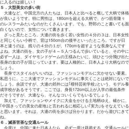
に入るのは嬉しい！
５．大型美女の多い街
大連など、中国北方の人たちは、日本人と比べると概して大柄で体格
が良いようです。特に男性は、180cmを超える大柄で、かつ筋骨隆々
のレスラーみたいなのがたくさんいます。でも、野郎のこと書いても面
白くないので、女性について書きます。
ざっと見たところ、大連の街を歩く若い女性の４分の３は、日本女性
と同じくらい小柄で、背は150cm台の後半といったところ。ですが日
本と違うのは、残りの４分の１が、170cmを超すような長身なんです
よね。大連の街を、女の子が４～５人つるんで歩いていると、その中に
必ず一人は、ダイヤモンドゲームの王様みたいに、頭ひとつ分飛び出た
長身の女の子が混じっています。要は人種的に、日本人より大柄なので
しょう。
長身でスタイルがいいのは、ファッションモデルに欠かせない要素。
私思うに、ここ大連でファッションモデルに事欠くことは絶対にないで
しょう。余談ですが、大連の郊外には｢模特芸術学校｣という、モデル養
成学校があるそうです。ここでは、身長172cm以上が入学の最低条件
だそうですが、大連なら、そんなコいくらでもいるでしょう。
加えて、ファッションやメイクに大金をかける土地柄ゆえ、確かに、
｢中国きっての美女の産地｣と言われるに相応しい｢実力｣をそなえている
と思います。それは、大連の街を歩けば分かります。だから遊びにきて
ね。
６．滅茶苦茶な交通ルール
今度は、中国に来た日本人なら、必ず一度は辟易する、交通ルールに