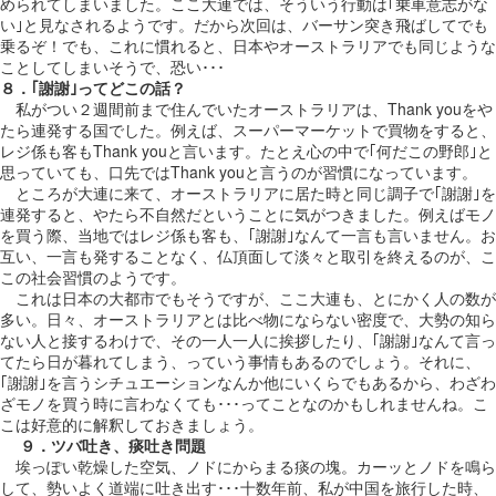
められてしまいました。ここ大連では、そういう行動は｢乗車意志がな
い｣と見なされるようです。だから次回は、バーサン突き飛ばしてでも
乗るぞ！でも、これに慣れると、日本やオーストラリアでも同じような
ことしてしまいそうで、恐い･･･
８．｢謝謝｣ってどこの話？
私がつい２週間前まで住んでいたオーストラリアは、Thank youをや
たら連発する国でした。例えば、スーパーマーケットで買物をすると、
レジ係も客もThank youと言います。たとえ心の中で｢何だこの野郎｣と
思っていても、口先ではThank youと言うのが習慣になっています。
ところが大連に来て、オーストラリアに居た時と同じ調子で｢謝謝｣を
連発すると、やたら不自然だということに気がつきました。例えばモノ
を買う際、当地ではレジ係も客も、｢謝謝｣なんて一言も言いません。お
互い、一言も発することなく、仏頂面して淡々と取引を終えるのが、こ
この社会習慣のようです。
これは日本の大都市でもそうですが、ここ大連も、とにかく人の数が
多い。日々、オーストラリアとは比べ物にならない密度で、大勢の知ら
ない人と接するわけで、その一人一人に挨拶したり、｢謝謝｣なんて言っ
てたら日が暮れてしまう、っていう事情もあるのでしょう。それに、
｢謝謝｣を言うシチュエーションなんか他にいくらでもあるから、わざわ
ざモノを買う時に言わなくても･･･ってことなのかもしれませんね。こ
こは好意的に解釈しておきましょう。
９．ツバ吐き、痰吐き問題
埃っぽい乾燥した空気、ノドにからまる痰の塊。カーッとノドを鳴ら
して、勢いよく道端に吐き出す･･･十数年前、私が中国を旅行した時、