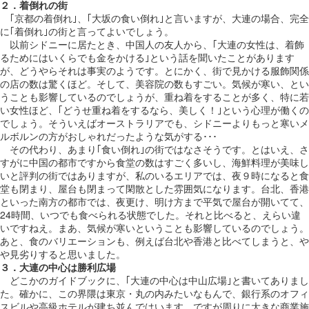
２．着倒れの街
｢京都の着倒れ｣、｢大坂の食い倒れ｣と言いますが、大連の場合、完全
に｢着倒れ｣の街と言ってよいでしょう。
以前シドニーに居たとき、中国人の友人から、｢大連の女性は、着飾
るためにはいくらでも金をかける｣という話を聞いたことがあります
が、どうやらそれは事実のようです。とにかく、街で見かける服飾関係
の店の数は驚くほど。そして、美容院の数もすごい。気候が寒い、とい
うことも影響しているのでしょうが、重ね着をすることが多く、特に若
い女性ほど、｢どうせ重ね着をするなら、美しく！｣という心理が働くの
でしょう。そういえばオーストラリアでも、シドニーよりもっと寒いメ
ルボルンの方がおしゃれだったような気がする･･･
その代わり、あまり｢食い倒れ｣の街ではなさそうです。とはいえ、さ
すがに中国の都市ですから食堂の数はすごく多いし、海鮮料理が美味し
いと評判の街ではありますが、私のいるエリアでは、夜９時になると食
堂も閉まり、屋台も閉まって閑散とした雰囲気になります。台北、香港
といった南方の都市では、夜更け、明け方まで平気で屋台が開いてて、
24時間、いつでも食べられる状態でした。それと比べると、えらい違
いですねえ。まあ、気候が寒いということも影響しているのでしょう。
あと、食のバリエーションも、例えば台北や香港と比べてしまうと、や
や見劣りすると思いました。
３．大連の中心は勝利広場
どこかのガイドブックに、｢大連の中心は中山広場｣と書いてありまし
た。確かに、この界隈は東京・丸の内みたいなもんで、銀行系のオフィ
スビルや高級ホテルが建ち並んではいます。ですが周りに大きな商業施