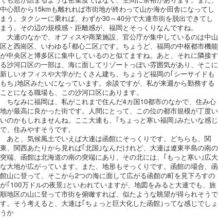
中心部から15kmも離れれば市街地が終わって山か海か田舎になってし
まう。タクシーに乗れば、わずか30～40分で大連市街を脱出できてし
まう。その辺の規模感・距離感が、福岡とそっくりなんですね。
大連のなかで、オフィスや商業施設、官公庁が集中しているのは中山
区と西崗区、いわゆる｢都心二区｣です。ちょうど、福岡の中枢都市機能
が中央区と博多区に集中しているのと似てますね。あと、それに隣接す
る沙河口区の一部は、海に面してリゾートっぽい雰囲気があり、そこに
新しいオフィスや大学がたくさん建ち、ちょうど福岡の｢シーサイドも
もち｣地区みたいになっています。余談ですが、私が来週から勤務する
ことになる職場も、この沙河口区にあります。
ちなみに福岡は、私がこれまで住んだ4カ国10都市のなかで、住み心
地が最高に良かった街です。人間にとって、この位の都市規模が丁度い
いのかもしれませんね。ここ大連も、｢ちょっと寒い福岡｣みたいな感じ
で、住みやすそうです。
あと、気候風土でいえば大連は函館にそっくりです。どちらも、関
東、関西あたりから見れば｢北国｣なんだけれど、大連は遼東半島の南の
突端、函館は北海道の南の突端にあり、その北には、｢もっと寒い｣広大
な大地が広がっています。また、地形もそっくりです。函館の場合、函
館山に登って、そこから2つの海に面して広がる函館の町を見下ろすの
が｢100万ドルの夜景｣といわれていますが、地図をみると大連でも、旅
順地区の山に登って市街を俯瞰すれば、似たような眺望が得られそうで
す。そう考えると、大連は｢ちょっと巨大化した函館｣ってな感じでしょ
うか