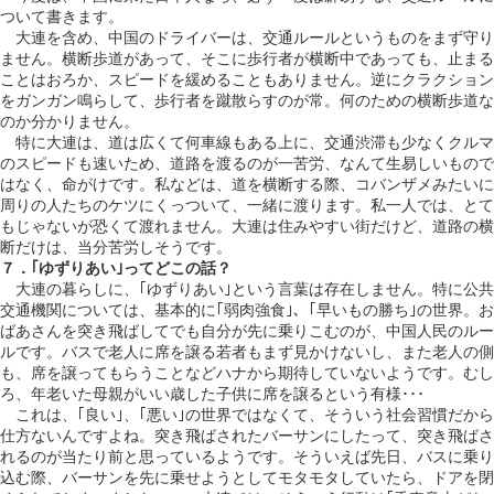
ついて書きます。
大連を含め、中国のドライバーは、交通ルールというものをまず守り
ません。横断歩道があって、そこに歩行者が横断中であっても、止まる
ことはおろか、スピードを緩めることもありません。逆にクラクション
をガンガン鳴らして、歩行者を蹴散らすのが常。何のための横断歩道な
のか分かりません。
特に大連は、道は広くて何車線もある上に、交通渋滞も少なくクルマ
のスピードも速いため、道路を渡るのが一苦労、なんて生易しいもので
はなく、命がけです。私などは、道を横断する際、コバンザメみたいに
周りの人たちのケツにくっついて、一緒に渡ります。私一人では、とて
もじゃないが恐くて渡れません。大連は住みやすい街だけど、道路の横
断だけは、当分苦労しそうです。
７．｢ゆずりあい｣ってどこの話？
大連の暮らしに、｢ゆずりあい｣という言葉は存在しません。特に公共
交通機関については、基本的に｢弱肉強食｣、｢早いもの勝ち｣の世界。お
ばあさんを突き飛ばしてでも自分が先に乗りこむのが、中国人民のルー
ルです。バスで老人に席を譲る若者もまず見かけないし、また老人の側
も、席を譲ってもらうことなどハナから期待していないようです。むし
ろ、年老いた母親がいい歳した子供に席を譲るという有様･･･
これは、｢良い｣、｢悪い｣の世界ではなくて、そういう社会習慣だから
仕方ないんですよね。突き飛ばされたバーサンにしたって、突き飛ばさ
れるのが当たり前と思っているようです。そういえば先日、バスに乗り
込む際、バーサンを先に乗せようとしてモタモタしていたら、ドアを閉