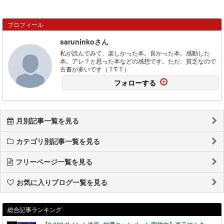
プロフィール
saruninkoさん
私が読んでみて、楽しかった本。良かった本。感動した
本。アレ？と思った本などの感想です。ただ、貧乏なので
古書が多いです（Ｔ∇Ｔ）
フォローする
月別記事一覧を見る
カテゴリ別記事一覧を見る
フリーページ一覧を見る
お気に入りブログ一覧を見る
総合記事ランキング