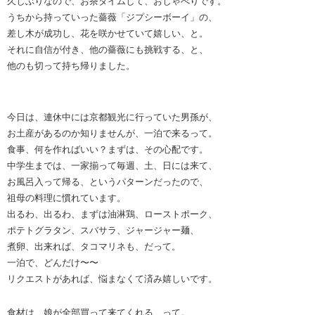
久しぶりなので、お茶タイムして、おしゃべりです。
うちから持っていった薔薇「ジプシーボーイ」の、
差し木が成功し、花を咲かせていて嬉しい、と。
それに自信が付き、他の薔薇にも挑戦する、と、
他のも切って持ち帰りました。
今日は、連休中には京都観光に行っていた男孫が、
お土産があるのか知りませんが、一泊で来るって。
食事、何を作ればいい？まずは、その心配です。
中学生までは、一家揃って毎週、土、日には来て、
お風呂入って帰る、というパターンだったので、
祖母の料理に慣れています。
出るわ、出るわ、まずは油淋鶏、ローストポーク、
ポテトグラタン、スバサラ、ジャージャー麺、
煮卵、出来れば、タコマリネも、だって。
一泊で、どんだけ〜〜
リクエストがあれば、悩まなくて済み嬉しいです。
食材は、娘が全部買って来てくれる、って。