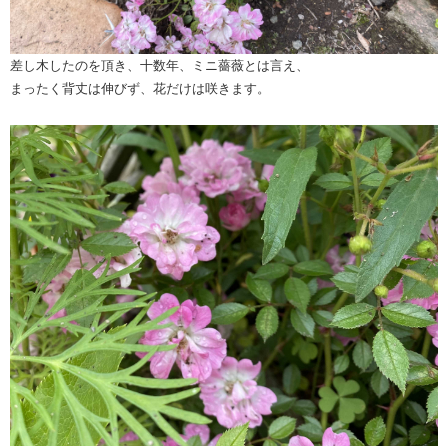
差し木したのを頂き、十数年、ミニ薔薇とは言え、
まったく背丈は伸びず、花だけは咲きます。