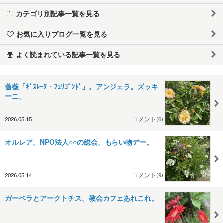
カテゴリ別記事一覧を見る
お気に入りブログ一覧を見る
よく読まれている記事一覧を見る
薔薇「ｷﾞｽﾚｰﾇ・ﾌｪﾘｺﾞﾝﾄﾞ」。アンジェラ。ズッキ
ーニ。
2026.05.15
コメント(6)
オルレア。NPO法人○○の総会。もらい物デー。
2026.05.14
コメント(9)
ガーベラとアークトチス。教会カフェあれこれ。