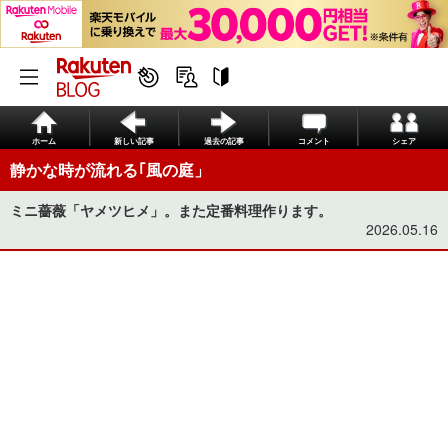
ホーム
新しい記事
過去の記事
コメント
シェア
静かな時が流れる｢風の庭」
ミニ薔薇「ヤメツヒメ」。また定番料理作ります。
2026.05.16