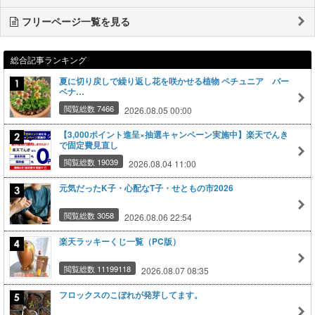
フリーページ一覧を見る
総合記事ランキング
夏に切り戻しで繰り返し花を咲かせる植物 ペチュニア バー
ベナ…
閲覧総数 7466
2026.08.05 00:00
【3,000ポイント進呈×抽選キャンペーン実施中】楽天でんき
で固定費見直し
閲覧総数 19039
2026.08.04 11:00
元気だったK子・心配なT子・せともの市2026
閲覧総数 3058
2026.08.06 22:54
楽天ラッキーくじ一覧（PC版）
閲覧総数 11199118
2026.08.07 08:35
フロックスのこぼれが発芽してます。