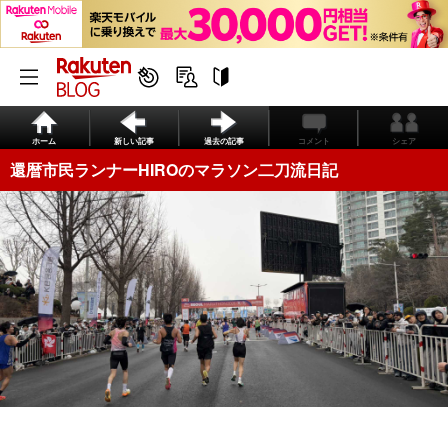
ホーム
新しい記事
過去の記事
コメント
シェア
還暦市民ランナーHIROのマラソン二刀流日記