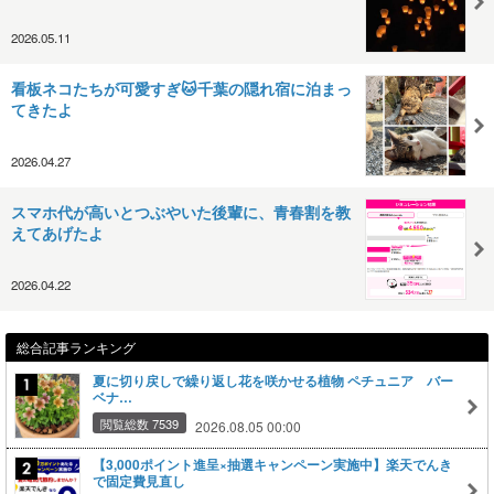
2026.05.11
看板ネコたちが可愛すぎ🐱千葉の隠れ宿に泊まっ
てきたよ
2026.04.27
スマホ代が高いとつぶやいた後輩に、青春割を教
えてあげたよ
2026.04.22
総合記事ランキング
夏に切り戻しで繰り返し花を咲かせる植物 ペチュニア バー
ベナ…
閲覧総数 7539
2026.08.05 00:00
【3,000ポイント進呈×抽選キャンペーン実施中】楽天でんき
で固定費見直し