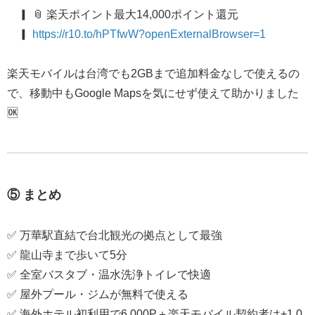
▎ 📎 楽天ポイント最大14,000ポイント還元
▎ ​
https://r10.to/hPTfwW?openExternalBrowser=1
楽天モバイルは台湾でも2GBまで追加料金なしで使えるの
で、移動中もGoogle Mapsを気にせず使えて助かりました
🆗
⑤ まとめ
✅ 万華駅直結で台北観光の拠点として最強
✅ 龍山寺まで歩いて5分
✅ 全室バスタブ・温水洗浄トイレで快適
✅ 屋外プール・ジムが無料で使える
✅ 海外ホテル初利用で6,000P＋楽天モバイル契約者は+1,0