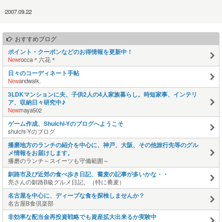
2007.09.22
おすすめブログ
ポイント・クーポンなどのお得情報を更新中！
New
rocca＊六花＊
日々のコーディネート手帖
New
andwalk.
3LDKマンションに夫、子供2人の4人家族暮らし。時短家事、インテリ
ア、収納日々研究中♪
New
maya502
ゲーム作成、Shuichi-Yのブログへようこそ
shuichi-Yのブログ
播磨地方のランチの紹介を中心に、神戸、大阪、その他旅行先等のグル
メ情報をお届けします。
播磨のランチ～スイーツも守備範囲～
釧路市及び近郊の食べ歩き日記、蕎麦の記事が多いかな・・
亮さんの釧路B級グルメ日記。（特に蕎麦）
名古屋を中心に、ディープな食を探検しませんか？
名古屋B食倶楽部
非効率な配当金再投資戦略でも資産拡大出来るか実験中