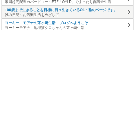
米国超高配当カバードコールETF「QYLD」でまったり配当金生活
100歳まで生きることを目標に日々生きているOL・雅のページです。
雅の日記～お気楽生活をめざして
ヨーキー モアナの茅ヶ崎生活 ブログへようこそ
ヨーキーモアナ 地域猫クロちゃんの茅ヶ崎生活
このページの上に戻る
メニュー
新規登録
日記を書く
公式X
公式facebook
サービストップ
ブログランキング
記事ランキング
ジャンル一覧