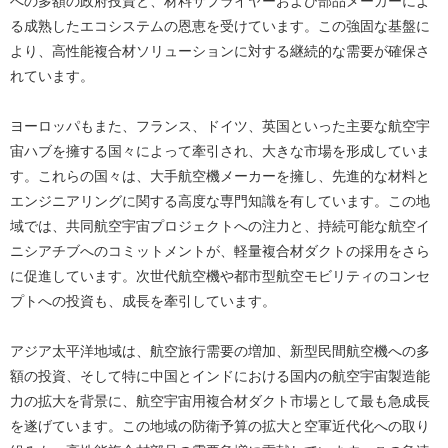
への多額の政府投資と、材料サプライヤーおよび部品メーカーによ
る成熟したエコシステムの恩恵を受けています。この強固な基盤に
より、高性能複合材ソリューションに対する継続的な需要が確保さ
れています。
ヨーロッパもまた、フランス、ドイツ、英国といった主要な航空宇
宙ハブを擁する国々によって牽引され、大きな市場を形成していま
す。これらの国々は、大手航空機メーカーを擁し、先進的な材料と
エンジニアリングに関する高度な専門知識を有しています。この地
域では、共同航空宇宙プロジェクトへの注力と、持続可能な航空イ
ニシアチブへのコミットメントが、軽量複合材ダクトの採用をさら
に促進しています。次世代航空機や都市型航空モビリティのコンセ
プトへの投資も、成長を牽引しています。
アジア太平洋地域は、航空旅行需要の増加、新型民間航空機への多
額の投資、そして特に中国とインドにおける国内の航空宇宙製造能
力の拡大を背景に、航空宇宙用複合材ダクト市場として最も急成長
を遂げています。この地域の防衛予算の拡大と空軍近代化への取り