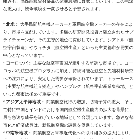
組みも、高性能複合材部品の需要急増に貢献しています。この急速
な拡大は、競争環境を一変させると予想されます。
*
北米：
大手民間航空機メーカーと軍用航空機メーカーの存在によ
り、市場を支配しています。多額の研究開発投資と確立されたサプ
ライチェーンが、その主導的地位に貢献しています。シアトル（航
空宇宙製造）やウィチタ（航空機生産）といった主要都市が需要の
中心となっています。
*
ヨーロッパ：
主要な航空宇宙国が牽引する堅調な市場です。ヨー
ロッパの航空機プログラムに加え、持続可能な航空と先端材料研究
への注力により、安定した需要が確保されています。トゥールーズ
（主要な航空機組立拠点）やハンブルク（航空宇宙産業集積地）と
いった都市は極めて重要です。
*
アジア太平洋地域：
商業航空旅行の増加、防衛予算の拡大、そし
て特に中国とインドにおける国内航空機生産能力の拡大を背景に、
最も急速な成長を遂げている地域として台頭しています。急速な都
市化と経済成長は、新規航空機の調達を促進しています。
*
中南米地域：
商業航空と軍事近代化への取り組みの拡大により、