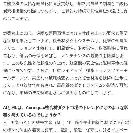
て航空機の大幅な軽量化に直接貢献し、燃料消費量の削減と二酸化
炭素排出量の削減につながり、世界的な持続可能性目標の達成に貢
献しています。
燃費向上に加え、過酷な運用環境における性能向上への要求も重要
な役割を果たしています。複合材ダクトシステムは、従来の金属製
ソリューションと比較して、耐腐食性、耐疲労性、耐高温性に優れ
ており、部品の寿命を延ばし、メンテナンスの必要性を軽減しま
す。この耐久性と信頼性の向上は、航空機の安全性と運用寿命の確
保に不可欠です。さらに、自動レイアップ、樹脂トランスファーモ
ールディング、高度な非破壊検査といった複合材製造技術の進歩に
より、より複雑で統合された高品質のダクトシステムの製造が可能
になり、市場の成長軌道をさらに強固なものにしています。
AIとMLは、Aerospac複合材ダクト市場のトレンドにどのような影
響を与えているのでしょうか？
人工知能（AI）と機械学習（ML）は、航空宇宙用複合材ダクト市場
の様々な側面を着実に変革し、設計、製造、保守におけるイノベー