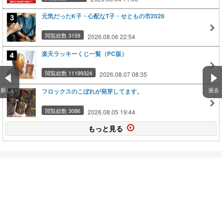
元気だったK子・心配なT子・せともの市2026
閲覧総数 3159
2026.08.06 22:54
楽天ラッキーくじ一覧（PC版）
閲覧総数 11199324
2026.08.07 08:35
新しい
過去
フロックスのこぼれが発芽してます。
閲覧総数 3086
2026.08.05 19:44
もっと見る
ディスクリートサイリスタ 市場規模と展望（アプ
リケーション別、タイプ別…
2025.10.08
自動車用圧力センサー 市場規模、シェア、トレン