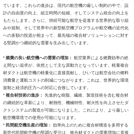
ています。これらの進歩は、現代の航空機の厳しい制約の中で、設
計の自由度の向上、組立時間の短縮、そしてシステム統合の向上を
もたらします。さらに、持続可能な航空を促進する世界的な取り組
みや規制、そして世界中の新型航空機プログラムや航空機の近代化
への多額の投資が相まって、最先端の複合材ソリューションに対す
る堅調かつ継続的な需要を生み出しています。
*
燃費の良い航空機への需要の増加：
航空業界による燃費効率の絶
え間ない追求が、依然として主な原動力となっています。軽量複合
材ダクトは航空機の軽量化に直接貢献し、ひいては航空会社の燃料
消費量と運航コストの削減につながります。これは、世界的な環境
規制と経済的圧力への対応に合致しています。
*
複合材技術の進歩：
先進的な樹脂、繊維、製造技術を含む複合材
の継続的な革新により、耐熱性、機械特性、耐火性を向上させたダ
クトシステムの製造が可能になりました。これにより、より厳しい
航空機環境での使用が可能になります。
*
民間航空機生産の増加：
効率向上のために複合材構造を多用する
新世代民間航空機の堅調な受注は、複合材ダクトの需要増加に直接