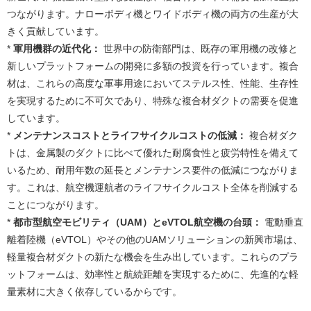
つながります。ナローボディ機とワイドボディ機の両方の生産が大
きく貢献しています。
*
軍用機群の近代化：
世界中の防衛部門は、既存の軍用機の改修と
新しいプラットフォームの開発に多額の投資を行っています。複合
材は、これらの高度な軍事用途においてステルス性、性能、生存性
を実現するために不可欠であり、特殊な複合材ダクトの需要を促進
しています。
*
メンテナンスコストとライフサイクルコストの低減：
複合材ダク
トは、金属製のダクトに比べて優れた耐腐食性と疲労特性を備えて
いるため、耐用年数の延長とメンテナンス要件の低減につながりま
す。これは、航空機運航者のライフサイクルコスト全体を削減する
ことにつながります。
*
都市型航空モビリティ（UAM）とeVTOL航空機の台頭：
電動垂直
離着陸機（eVTOL）やその他のUAMソリューションの新興市場は、
軽量複合材ダクトの新たな機会を生み出しています。これらのプラ
ットフォームは、効率性と航続距離を実現するために、先進的な軽
量素材に大きく依存しているからです。