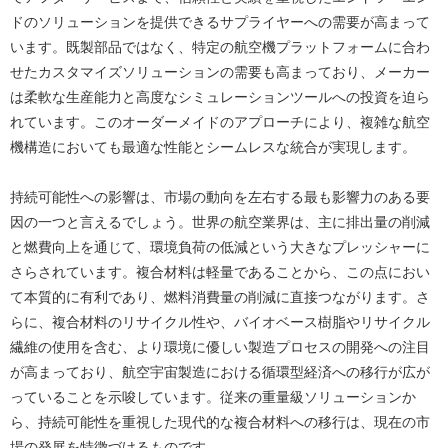
ドのソリューションを提供できるサプライヤーへの需要が高まって
います。既製部品ではなく、特定の航空機プラットフォームに合わ
せたカスタマイズソリューションの需要も高まっており、メーカー
は柔軟な生産能力と高度なシミュレーションツールへの投資を迫ら
れています。このオーダーメイドのアプローチにより、複雑な航空
機構造においても最適な性能とシームレスな統合が実現します。
持続可能性への影響は、市場の動向を左右する最も影響力のある要
因の一つと言えるでしょう。世界の航空業界は、主に排出量の削減
と燃費向上を通じて、環境負荷の低減という大きなプレッシャーに
さらされています。複合材料は軽量であることから、この点におい
て本質的に有利であり、燃料消費量の削減に直接つながります。さ
らに、複合材料のリサイクル性や、バイオベース樹脂やリサイクル
繊維の使用を含む、より環境に優しい製造プロセスの開発への注目
が高まっており、航空宇宙製造における循環型経済への移行が広が
っていることを示唆しています。従来の重量級ソリューションか
ら、持続可能性を重視した現代的な複合材料への移行は、現在の市
場の発展を特徴づけるものです。