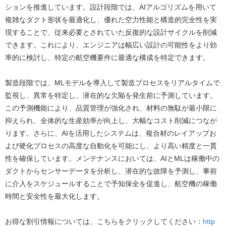
ションを推進しています。設計段階では、AIアルゴリズムを用いて
複雑なダクト形状を最適化し、優れた空力性能と構造的完全性を実
現することで、従来必要とされていた反復的な設計サイクルを削減
できます。これにより、エンジニアは幅広い設計の可能性をより効
率的に検討し、特定の航空機要件に最適な構成を特定できます。
製造段階では、MLモデルを導入して製造プロセスをリアルタイムで
監視し、異常を特定し、潜在的な欠陥を発生前に予測しています。
この予測機能により、品質管理が強化され、材料の無駄が最小限に
抑えられ、全体的な生産効率が向上し、大幅なコスト削減につなが
ります。さらに、AIを活用したシステムは、複合材のレイアップお
よび硬化プロセスの高度な自動化を可能にし、より高い精度と一貫
性を確保しています。メンテナンスにおいては、AIとMLは稼働中の
ダクトからセンサーデータを分析し、潜在的な故障を予測し、事前
に介入をスケジュールすることで予知保全を促進し、航空機の稼働
時間と安全性を最大化します。
お得な割引情報については、こちらをクリックしてください：
http