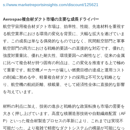
s://www.marketreportsinsights.com/discount/125621
Aerospac複合材ダクト市場の主要な成長ドライバー
航空宇宙用複合材ダクト市場は、効率性、性能、先進材料を重視す
る航空業界における環境の変化を背景に、大幅な拡大を遂げていま
す。この成長は単なる偶発的なものではなく、民間航空部門と軍事
航空部門の両方における戦略的要請への直接的な対応です。優れた
強度対重量比、優れた耐久性、環境要因への耐性など、従来の金属
に比べて複合材が持つ固有の利点は、この変化を推進する上で極め
て重要です。航空機メーカーが厳しい燃費目標の達成と運用コスト
の削減に努める中、軽量複合材ダクトの採用は不可欠な戦略とな
り、航空機の航続距離、積載量、そして経済性全体に直接的な影響
を与えています。
材料の利点に加え、技術の進歩と戦略的な政策転換も市場の需要を
大きく押し上げています。高度な積層造形技術や自動繊維配置（AF
P）といった複合材製造プロセスの革新により、これまでは実現不
可能だった、より複雑で精密なダクトシステムの構築が可能になっ