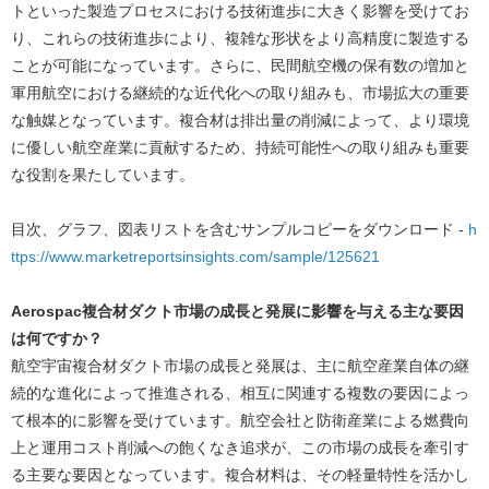
トといった製造プロセスにおける技術進歩に大きく影響を受けてお
り、これらの技術進歩により、複雑な形状をより高精度に製造する
ことが可能になっています。さらに、民間航空機の保有数の増加と
軍用航空における継続的な近代化への取り組みも、市場拡大の重要
な触媒となっています。複合材は排出量の削減によって、より環境
に優しい航空産業に貢献するため、持続可能性への取り組みも重要
な役割を果たしています。
目次、グラフ、図表リストを含むサンプルコピーをダウンロード -
h
ttps://www.marketreportsinsights.com/sample/125621
Aerospac複合材ダクト市場の成長と発展に影響を与える主な要因
は何ですか？
航空宇宙複合材ダクト市場の成長と発展は、主に航空産業自体の継
続的な進化によって推進される、相互に関連する複数の要因によっ
て根本的に影響を受けています。航空会社と防衛産業による燃費向
上と運用コスト削減への飽くなき追求が、この市場の成長を牽引す
る主要な要因となっています。複合材料は、その軽量特性を活かし