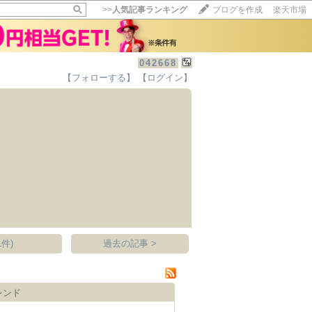
>>
人気記事ランキング
ブログを作成
楽天市場
042668
【フォローする】
【ログイン】
【毎日開催】
15記事にいいね！で1ポイント
10秒滞在
いいね!
--
/
--
件)
過去の記事 >
レンド