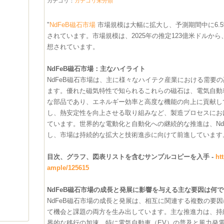
カテゴリ：
カテゴリ未分類
"
NdFeB磁石市場
市場規模は大幅に拡大し、予測期間中に6.5
されています。市場規模は、2025年の推定123億米ドルから、
想されています。
NdFeB磁石市場：主なハイライト
NdFeB磁石市場は、主に様々なハイテク産業における需要
ます。優れた磁気特性で知られるこれらの磁石は、電気自動
な部品であり、エネルギー効率と高度な機能の向上に貢献し
し、熱安定性を向上させる取り組みなど、製造プロセスにお
ています。世界的な電動化と自動化への継続的な推進は、Nd
し、市場は持続的な拡大と技術進歩に向けて前進しています
目次、グラフ、図表リストを含むサンプルコピーを入手 -
ht
ample/125615
NdFeB磁石市場の成長と発展に影響を与える主な要因は何
NdFeB磁石市場の成長と発展は、相互に関連する複数の要
て機会と課題の両方を生み出しています。主な推進力は、持
界的な移行の加速、特に電気自動車（EV）の普及と風力発電の