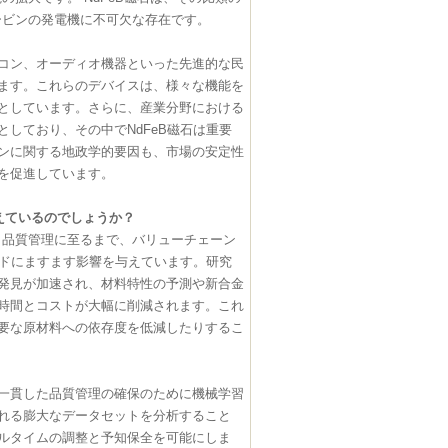
ービンの発電機に不可欠な存在です。
コン、オーディオ機器といった先進的な民
ます。これらのデバイスは、様々な機能を
としています。さらに、産業分野における
しており、その中でNdFeB磁石は重要
ンに関する地政学的要因も、市場の安定性
を促進しています。
与えているのでしょうか？
、品質管理に至るまで、バリューチェーン
ンドにますます影響を与えています。研究
の発見が加速され、材料特性の予測や新合金
時間とコストが大幅に削減されます。これ
要な原材料への依存度を低減したりするこ
一貫した品質管理の確保のために機械学習
れる膨大なデータセットを分析すること
アルタイムの調整と予知保全を可能にしま