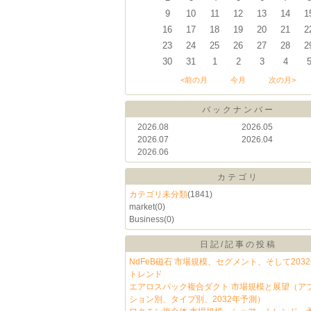
9
10
11
12
13
14
1
16
17
18
19
20
21
2
23
24
25
26
27
28
2
30
31
1
2
3
4
<前の月
今月
次の月>
バックナンバー
2026.08
2026.05
2026.07
2026.04
2026.06
カテゴリ
カテゴリ未分類
(1841)
market
(0)
Business
(0)
日記/記事の投稿
NdFeB磁石 市場規模、セグメント、そして203
トレンド
エアロスパック複合ダクト 市場規模と展望（ア
ション別、タイプ別、2032年予測）