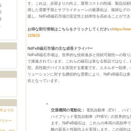
す。これは、歩留まりの向上、運用コストの削減、製品信頼
5
用した需要予測とサプライチェーンの最適化は、複雑なグロ
2
援し、NdFeB磁石市場の安定性と効率性を高めることがで
9
5
お得な割引情報はこちらをクリックしてください:
https://w
125615
NdFeB磁石市場の主な成長ドライバー
NdFeB磁石市場は、世界的な技術進歩と持続可能性への取
て推進されています。これらの磁石は単なる部品ではなく、
型、高性能デバイスを実現する要素です。エネルギー効率、
リューションに対する継続的な需要により、NdFeB磁石は
在となっています。
交通機関の電動化：
電気自動車（EV）、ハイ
2年までの
ハイブリッド電気自動車（PHEV）の世界的
プリケー
ます。NdFeB磁石は、これらの車両の高効率
離の延長と性能向上を実現します。この傾向は