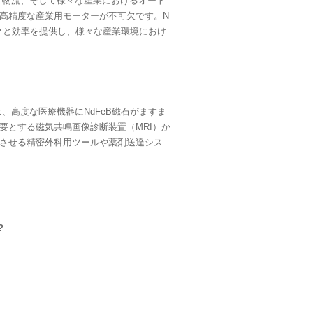
物流、そして様々な産業におけるオート
高精度な産業用モーターが不可欠です。N
ルクと効率を提供し、様々な産業環境におけ
、高度な医療機器にNdFeB磁石がますま
要とする磁気共鳴画像診断装置（MRI）か
させる精密外科用ツールや薬剤送達シス
?