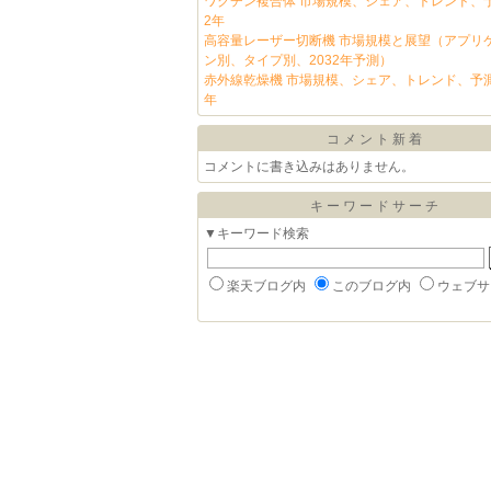
ワクチン複合体 市場規模、シェア、トレンド、予
2年
高容量レーザー切断機 市場規模と展望（アプリ
ン別、タイプ別、2032年予測）
赤外線乾燥機 市場規模、シェア、トレンド、予測
年
コメント新着
コメントに書き込みはありません。
キーワードサーチ
▼キーワード検索
楽天ブログ内
このブログ内
ウェブサ