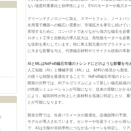
ない強度対重量比と効率性により、EVのモーターや風力タ
グリーンテクノロジーに加え、スマートフォン、ノートパソ
生用電子機器への幅広い需要が、市場拡大を牽引し続けてい
実現するために、コンパクトでありながら強力な磁石を必要
ロボット工学と自動化の導入拡大は、高性能モーターを必要と
な役割を果たしています。特に希土類元素のサプライチェー
に大きな影響を与え、代替磁石材料やリサイクル技術の革新
AIとMLはNdFeB磁石市場のトレンドにどのような影響を
人工知能（AI）と機械学習（ML）は、材料の発見から製造
の様々な段階を最適化することで、NdFeB磁石市場のトレ
開発の分野では、AIアルゴリズムによって新しい磁石組成
の性能シミュレーションが可能になり、従来の実験にかかる
により、磁気特性が向上した新材料を迅速に特定したり、重
とが可能になります。
製造分野では、生産パラメータの最適化、設備故障の予測、
土
モデルが導入されています。センサーや生産ラインから得ら
1
で、AIは欠陥や非効率性につながるパターンを特定し、リ
8