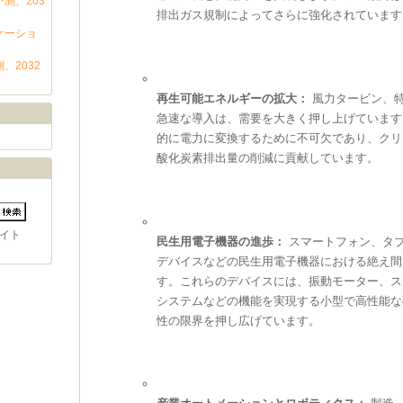
測、203
排出ガス規制によってさらに強化されています
ケーショ
、2032
再生可能エネルギーの拡大：
風力タービン、
急速な導入は、需要を大きく押し上げています。
的に電力に変換するために不可欠であり、クリ
酸化炭素排出量の削減に貢献しています。
イト
民生用電子機器の進歩：
スマートフォン、タ
デバイスなどの民生用電子機器における絶え間
す。これらのデバイスには、振動モーター、ス
システムなどの機能を実現する小型で高性能な
性の限界を押し広げています。