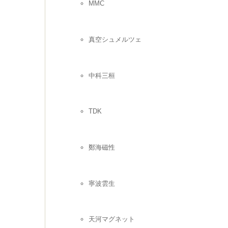
MMC
真空シュメルツェ
中科三桓
TDK
鄭海磁性
寧波雲生
天河マグネット