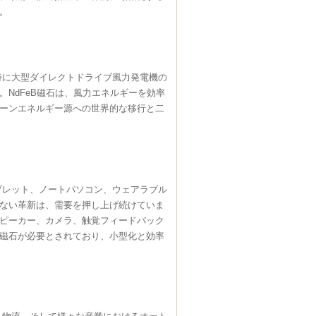
。
特に大型ダイレクトドライブ風力発電機の
NdFeB磁石は、風力エネルギーを効率
ーンエネルギー源への世界的な移行と二
ブレット、ノートパソコン、ウェアラブル
ない革新は、需要を押し上げ続けていま
ピーカー、カメラ、触覚フィードバック
磁石が必要とされており、小型化と効率