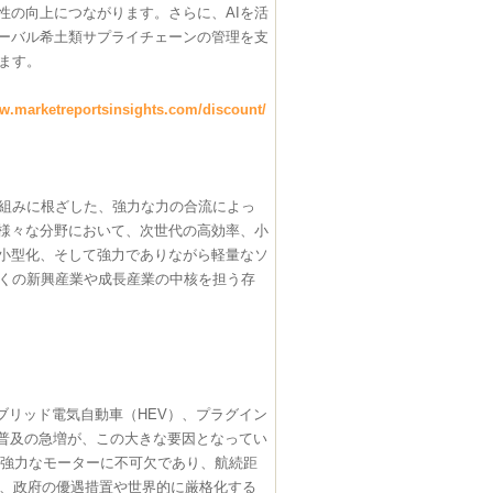
性の向上につながります。さらに、AIを活
ーバル希土類サプライチェーンの管理を支
きます。
ww.marketreportsinsights.com/discount/
り組みに根ざした、強力な力の合流によっ
様々な分野において、次世代の高効率、小
小型化、そして強力でありながら軽量なソ
多くの新興産業や成長産業の中核を担う存
ブリッド電気自動車（HEV）、プラグイン
な普及の急増が、この大きな要因となってい
で強力なモーターに不可欠であり、航続距
、政府の優遇措置や世界的に厳格化する