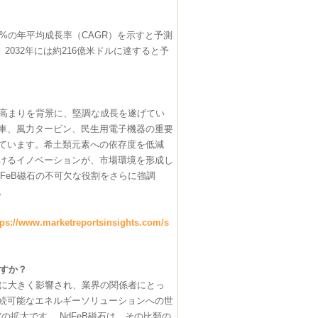
%の年平均成長率（CAGR）を示すと予測
2032年には約216億米ドルに達すると予
の高まりを背景に、堅調な成長を遂げてい
車、風力タービン、民生用電子機器の重要
ています。希土類元素への依存度を低減
けるイノベーションが、市場環境を形成し
FeB磁石の不可欠な役割をさらに強調
。
tps://www.marketreportsinsights.com/s
ですか？
因に大きく影響され、業界の関係者にとっ
続可能なエネルギーソリューションへの世
拡大です。 NdFeB磁石は、その比類の