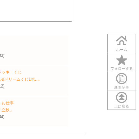
ホーム
03)
フォローする
ラッキーくじ
ル&ドリームくじ1ポ…
12)
新着記事
・お仕事
上に戻る
り「立秋」
04)