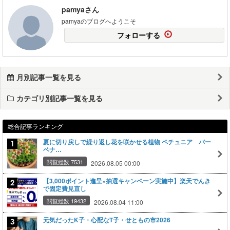
pamyaさん
pamyaのブログへようこそ
フォローする
月別記事一覧を見る
カテゴリ別記事一覧を見る
総合記事ランキング
夏に切り戻しで繰り返し花を咲かせる植物 ペチュニア バー
ベナ…
閲覧総数 7531
2026.08.05 00:00
【3,000ポイント進呈×抽選キャンペーン実施中】楽天でんき
で固定費見直し
閲覧総数 19432
2026.08.04 11:00
元気だったK子・心配なT子・せともの市2026