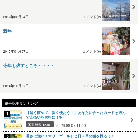
2017年02月04日
コメント(2)
新年
2015年01月07日
コメント(6)
今年も残すところ・・・・
2014年12月27日
コメント(4)
総合記事ランキング
【賢く貯めて、賢く使おう！】あなたに合ったカードを選ん
で支払いをお得に！✨
閲覧総数 15867
2026.08.07 11:00
暑さに強い！マリーゴールドと日々草の種を採ろう！