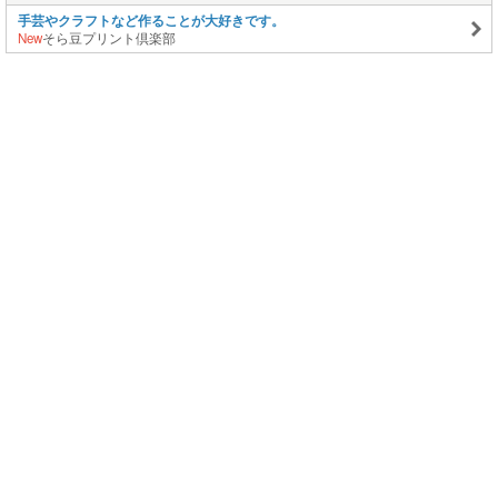
手芸やクラフトなど作ることが大好きです。
New
そら豆プリント倶楽部
このページの上に戻る
メニュー
新規登録
日記を書く
公式X
公式facebook
サービストップ
ブログランキング
記事ランキング
ジャンル一覧
ヘルプ
利用規約