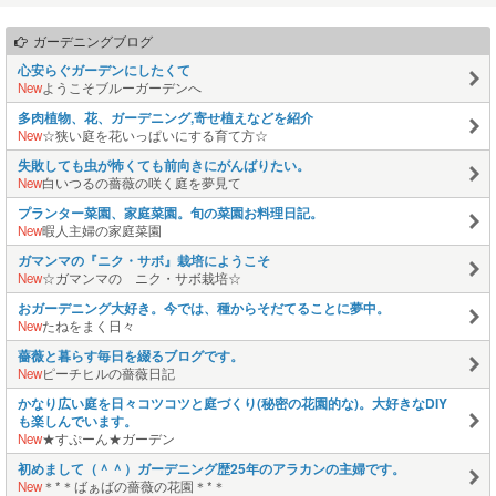
ガーデニングブログ
心安らぐガーデンにしたくて
New
ようこそブルーガーデンへ
多肉植物、花、ガーデニング,寄せ植えなどを紹介
New
☆狭い庭を花いっぱいにする育て方☆
失敗しても虫が怖くても前向きにがんばりたい。
New
白いつるの薔薇の咲く庭を夢見て
プランター菜園、家庭菜園。旬の菜園お料理日記。
New
暇人主婦の家庭菜園
ガマンマの『ニク・サボ』栽培にようこそ
New
☆ガマンマの ニク・サボ栽培☆
おガーデニング大好き。今では、種からそだてることに夢中。
New
たねをまく日々
薔薇と暮らす毎日を綴るブログです。
New
ピーチヒルの薔薇日記
かなり広い庭を日々コツコツと庭づくり(秘密の花園的な)。大好きなDIY
も楽しんでいます。
New
★すぷーん★ガーデン
初めまして（＾＾）ガーデニング歴25年のアラカンの主婦です。
New
＊*＊ばぁばの薔薇の花園＊*＊