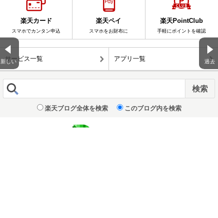
楽天カード
楽天ペイ
楽天PointClub
スマホでカンタン申込
スマホをお財布に
手軽にポイントを確認
サービス一覧
アプリ一覧
新しい
過去
楽天ブログ全体を検索
このブログ内を検索
表示 :
モバイル
|
パソコン版
企業情報
｜
個人情報保護方針
© Rakuten Group, Inc.