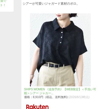
入会で
シアーが可愛いジャガード素材のポロ。
ント！
SHIPS WOMEN 《追加予約》【WEB限定】＜手洗い可
能＞シアー ジャカー...
価格：8,910円（税込、送料無料)
(2026/6/13時点)