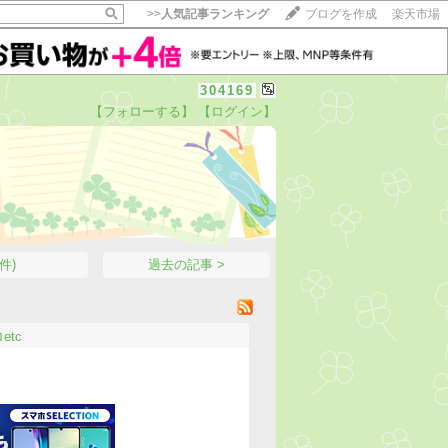
>>
人気記事ランキング
ブログを作成
楽天市場
304169
【フォローする】
【ログイン】
【毎日開催】
15記事にいいね！で1ポイント
10秒滞在
館
いいね!
--
/
--
件)
過去の記事 >
etc