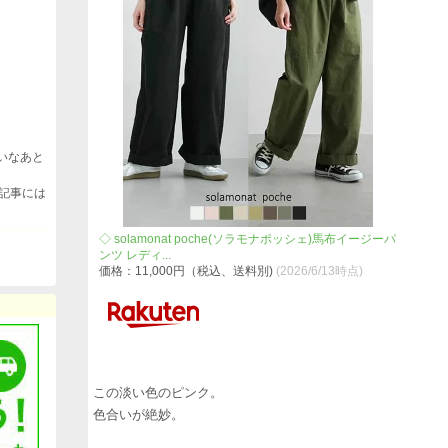
いなあと
ます。
には
◇ solamonat poche(ソラモナポッシェ)馬布イージーパ
ンツ レディ...
価格：11,000円（税込、送料別)
(2026/6/13時点)
この淡い色のピンク。
色合いが絶妙。