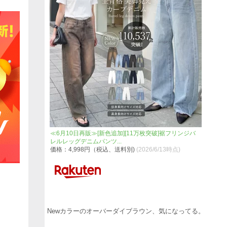
≪6月10日再販≫[新色追加][11万枚突破]裾フリンジバ
レルレッグデニムパンツ...
価格：4,998円（税込、送料別)
(2026/6/13時点)
Newカラーのオーバーダイブラウン、気になってる。