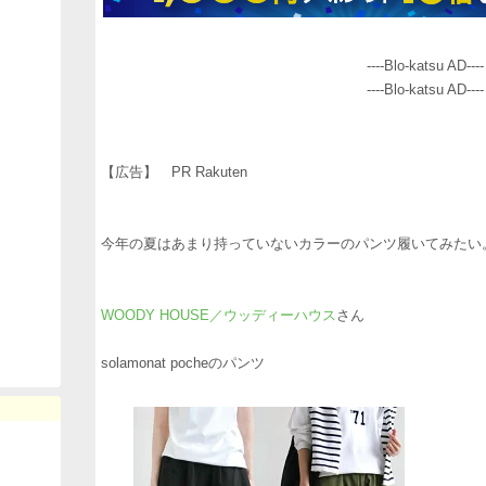
----Blo-katsu AD----
----Blo-katsu AD----
【広告】 PR Rakuten
今年の夏はあまり持っていないカラーのパンツ履いてみたい
WOODY HOUSE／ウッディーハウス
さん
solamonat pocheのパンツ