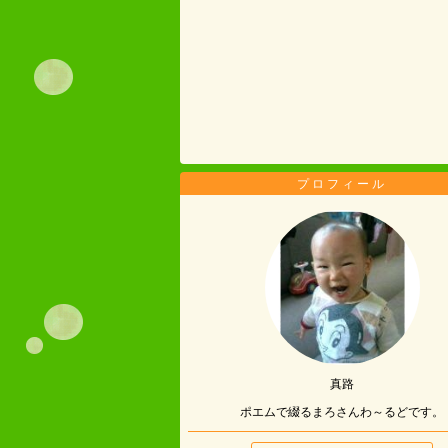
プロフィール
真路
ポエムで綴るまろさんわ～るどです。