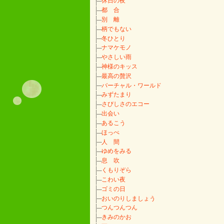
休日の夜
都 合
別 離
柄でもない
冬ひとり
ナマケモノ
やさしい雨
神様のキッス
最高の贅沢
バーチャル・ワールド
みずたまり
さびしさのエコー
出会い
あるこう
ほっぺ
人 間
ゆめをみる
息 吹
くもりぞら
こわい夜
ゴミの日
おいのりしましょう
つんつんつん
きみのかお