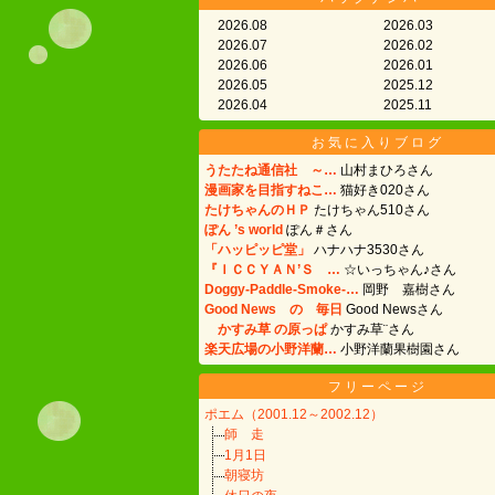
2026.08
2026.03
2026.07
2026.02
2026.06
2026.01
2026.05
2025.12
2026.04
2025.11
お気に入りブログ
うたたね通信社 ～…
山村まひろさん
漫画家を目指すねこ…
猫好き020さん
たけちゃんのＨＰ
たけちゃん510さん
ぽん ’s world
ぽん＃さん
「ハッピッピ堂」
ハナハナ3530さん
『ＩＣＣＹＡＮ’Ｓ …
☆いっちゃん♪さん
Doggy-Paddle-Smoke-…
岡野 嘉樹さん
Good News の 毎日
Good Newsさん
かすみ草 の原っぱ
かすみ草¨さん
楽天広場の小野洋蘭…
小野洋蘭果樹園さん
フリーページ
ポエム（2001.12～2002.12）
師 走
1月1日
朝寝坊