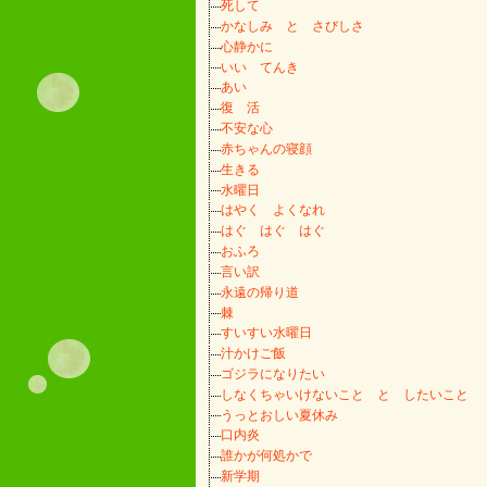
死して
かなしみ と さびしさ
心静かに
いい てんき
あい
復 活
不安な心
赤ちゃんの寝顔
生きる
水曜日
はやく よくなれ
はぐ はぐ はぐ
おふろ
言い訳
永遠の帰り道
棘
すいすい水曜日
汁かけご飯
ゴジラになりたい
しなくちゃいけないこと と したいこと
うっとおしい夏休み
口内炎
誰かが何処かで
新学期