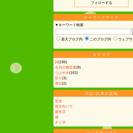
フォローする
キーワードサーチ
▼キーワード検索
楽天ブログ内
このブログ内
ウェブサ
カテゴリ
詩
(166)
今日の御言葉
(9)
つぶやき
(163)
祈り
(3)
宣伝
(2)
日記/記事の投稿
近況
前を向いて
誕生日
波
ナミダ
バックナンバー