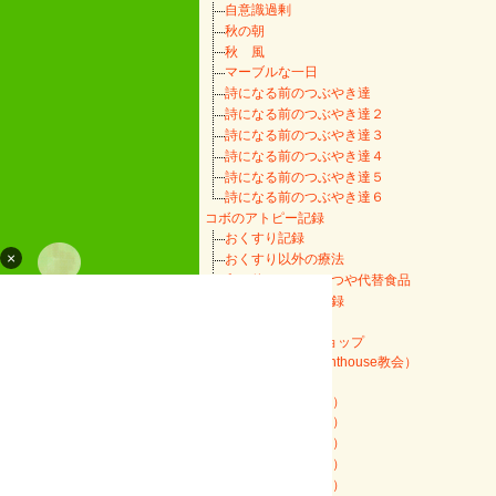
自意識過剰
秋の朝
秋 風
マーブルな一日
詩になる前のつぶやき達
詩になる前のつぶやき達２
詩になる前のつぶやき達３
詩になる前のつぶやき達４
詩になる前のつぶやき達５
詩になる前のつぶやき達６
コボのアトピー記録
おくすり記録
×
おくすり以外の療法
卵を使わないおやつや代替食品
じーのアトピー記録
手作りの部屋
おすすめのネットショップ
証し（'04.5.16 in Lighthouse教会）
詩苑の過去ログ
１（No.700～793）
２（No.600～699）
３（No.506～599）
４（No.400～505）
５（No.300～399）