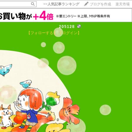
>>
人気記事ランキング
ブログを作成
楽天市場
205128
【フォローする】
【ログイン】
【毎日開催】
15記事にいいね！で1ポイント
10秒滞在
いいね!
--
/
--