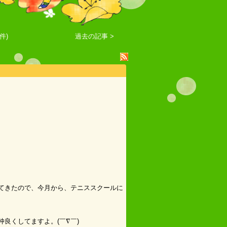
件)
過去の記事 >
てきたので、今月から、テニススクールに
良くしてますよ。(￣∇￣)