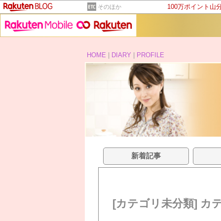
100万ポイント山
そのほか
HOME
|
DIARY
|
PROFILE
新着記事
[カテゴリ未分類] カ