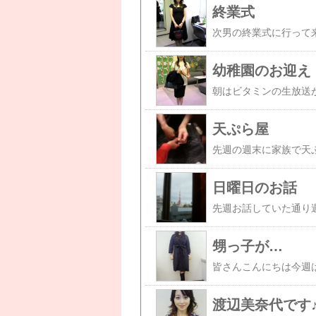
終業式
幼稚園のお迎え
朝はビタミンの生放送
天ぷら屋
日曜日のお話
甥っ子が…
渡辺美奈代です