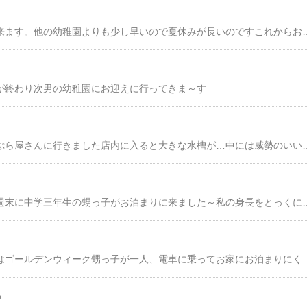
次男の終業式に行って来ます。他の幼稚園よりも少し早いので夏休みが長いのですこれからお家
が終わり次男の幼稚園にお迎えに行ってきま～す
先週の週末に家族で天ぷら屋さんに行きました店内に入ると大きな水槽が…中には威勢のいいエビすると次男が食い入るように水槽を見ていると
先週お話していた通り週末に中学三年生の甥っ子がお泊まりに来ました～私の身長をとっくに抜かし170センチですってそれでもクラス
皆さんこんにちは今週はゴールデンウィーク甥っ子が一人、電車に乗ってお家にお泊まりにくるので、どこに遊びに行こ
♪