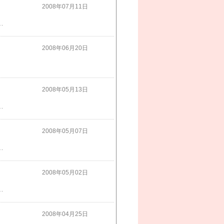
2008年07月11日
が今よりも慌ただしくなると思うと・・・でも、思い出いっぱいの夏休みにしてあげたいです
2008年06月20日
2008年05月13日
「触りたい」と言い出し～奥から板前さんが出てきてエビを持たせてくれました本当に子供は怖いもの知らずで見ている私がドキドキしています
2008年05月07日
では前から三番目だって今の子は大きいのね～甥っ子も一緒に焼き肉を食べながらカラオケの出来るお店に行って来ました子供達は大満足
2008年05月02日
うかただ今考え中来週どこに遊びに行ったかお知らせ致しまーす。下のお写真は～次男の幼稚園に行く時のお洋服です
2008年04月25日