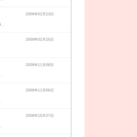
2009年02月23日
私がプロデュースするインテリアのお店が本日グランドオープンしました楽天市場『Kaguya-Hime374』ケイタイの方はこちらからどうぞhttp://m.rakuten.co.jp/kaguya-hime374/グランドオープンにあたり…いろいろな企画を考えてみました・オープニングセール・私物オークション・プレゼント企画と、盛りだくさんです素敵なインテリアをたくさん紹介できるように頑張っていきますので宜しくお願い致します
2009年02月20日
2008年11月08日
しく撮影しています詳しくは誌面をご覧ください
2008年11月06日
す大きい物から～小さい物までキラキラも子供達が喜んでくれるといいな
2008年10月27日
の七五三のお参りに行って来ましたお兄ちゃんと一緒に｢ハイ チーズ！」