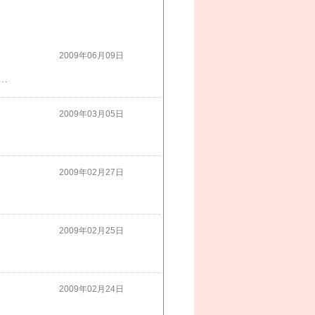
2009年06月09日
気ママ」blogをご覧いただきましてありがとうございます。このたび、本ブログを終了することとなりました。長い間応援ありがとうございました。
2009年03月05日
2009年02月27日
2009年02月25日
2009年02月24日
(*^^*)外は雨が降ってきたようなので長靴をはいて～これからなづきのお迎えに行ってきま～す(^-^)/