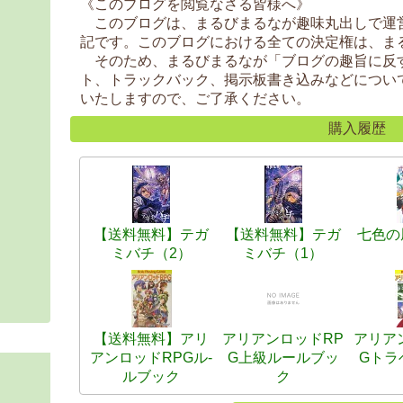
《このブログを閲覧なさる皆様へ》
このブログは、まるびまるなが趣味丸出しで運
記です。このブログにおける全ての決定権は、ま
そのため、まるびまるなが「ブログの趣旨に反
ト、トラックバック、掲示板書き込みなどについ
いたしますので、ご了承ください。
購入履歴
【送料無料】テガ
【送料無料】テガ
七色の
ミバチ（2）
ミバチ（1）
【送料無料】アリ
アリアンロッドRP
アリア
アンロッドRPGル-
G上級ルールブッ
Gトラ
ルブック
ク