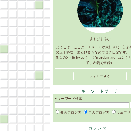
まるびまるな
ようこそ！ここは、ＴＲＰＧが大好きな、知多
の五十路女、まるびまるなのブログ日記です。 
るなのX（旧Twitter）：@marubimaruna21
子」名義で登録）
フォローする
キーワードサーチ
▼キーワード検索
楽天ブログ内
このブログ内
ウェブサ
カレンダー