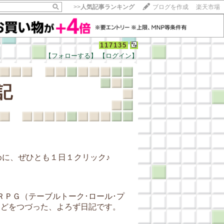
>>
人気記事ランキング
ブログを作成
楽天市場
117135
【フォローする】
【ログイン】
【毎日開催】
15記事にいいね！で1ポイント
記
10秒滞在
いいね!
--
/
--
に、ぜひとも１日１クリック♪
ＰＧ（テーブルトーク･ロール･プ
などをつづった、よろず日記です。