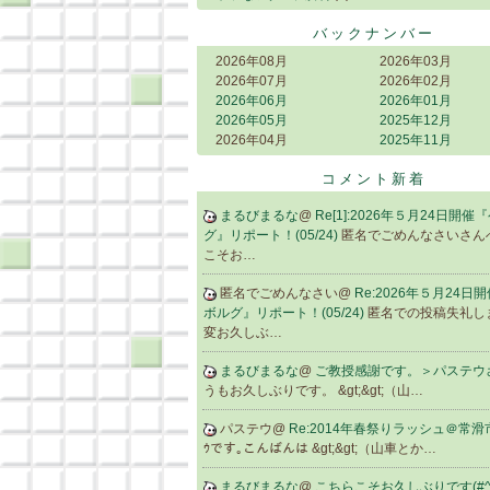
バックナンバー
2026年08月
2026年03月
2026年07月
2026年02月
2026年06月
2026年01月
2026年05月
2025年12月
2026年04月
2025年11月
コメント新着
まるびまるな
@
Re[1]:2026年５月24日開
グ』リポート！(05/24)
匿名でごめんなさいさん
こそお…
匿名でごめんなさい@
Re:2026年５月24日
ボルグ』リポート！(05/24)
匿名での投稿失礼し
変お久しぶ…
まるびまるな
@
ご教授感謝です。＞パステウ
うもお久しぶりです。 &gt;&gt;（山…
パステウ@
Re:2014年春祭りラッシュ＠常
ｳです｡こんばんは &gt;&gt;（山車とか…
まるびまるな
@
こちらこそお久しぶりです(#^.