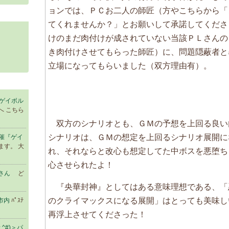
ョンでは、ＰＣお二人の師匠（方やこちらから「
てくれませんか？」とお願いして承諾してくださ
けのまだ肉付けが成されていない当該ＰＬさんの
き肉付けさせてもらった師匠）に、問題隠蔽者と
立場になってもらいました（双方理由有）。
催『ゲイボル
へ こちら
双方のシナリオとも、ＧＭの予想を上回る良い
シナリオは、ＧＭの想定を上回るシナリオ展開に
開催『ゲイ
ます。 大
れ、それならと改心も想定してた中ボスを悪堕ち
心させられたよ！
さん
ど
『央華封神』としてはある意味理想である、「
のクライマックスになる展開」はとっても美味し
滑市内
ﾊﾟｽﾃ
再浮上させてくださった！
^#)＞パ