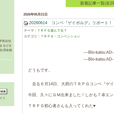
新着記事一覧(全29
2026年06月21日
20260614 コンベ『ゲイボルグ』リポート！
テーマ：
ＴＲＰＧ遊んでる？
カテゴリ：
ＴＲＰＧ・コンベンション
半島在住
まるびま
（「矢澤奈穂
----Blo-katsu AD--
----Blo-katsu AD--
どうもです。
去る６月14日、大府のＴＲＰＧコンベ『ゲイ
今回、久々にＧＭ出来ました！しかも７卓エン
イト
ＴＲＰＧ初心者さんも入ってくれた♥