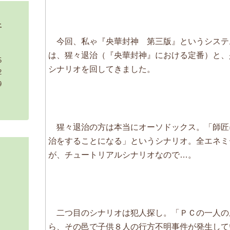
土
今回、私ゃ『央華封神 第三版』というシステ
は、猩々退治（『央華封神』における定番）と、
5
シナリオを回してきました。
2
9
猩々退治の方は本当にオーソドックス。「師匠
治をすることになる」というシナリオ。全エネミ
が、チュートリアルシナリオなので…。
二つ目のシナリオは犯人探し。「ＰＣの一人の弟
ら、その邑で子供８人の行方不明事件が発生して