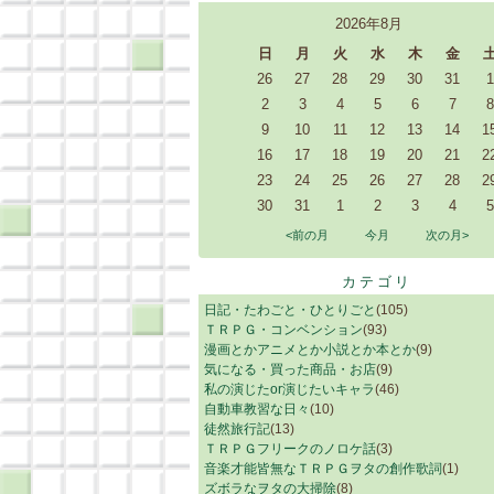
2026年8月
日
月
火
水
木
金
26
27
28
29
30
31
1
2
3
4
5
6
7
8
9
10
11
12
13
14
1
16
17
18
19
20
21
2
23
24
25
26
27
28
2
30
31
1
2
3
4
5
<前の月
今月
次の月>
カテゴリ
日記・たわごと・ひとりごと
(105)
ＴＲＰＧ・コンベンション
(93)
漫画とかアニメとか小説とか本とか
(9)
気になる・買った商品・お店
(9)
私の演じたor演じたいキャラ
(46)
自動車教習な日々
(10)
徒然旅行記
(13)
ＴＲＰＧフリークのノロケ話
(3)
音楽才能皆無なＴＲＰＧヲタの創作歌詞
(1)
ズボラなヲタの大掃除
(8)