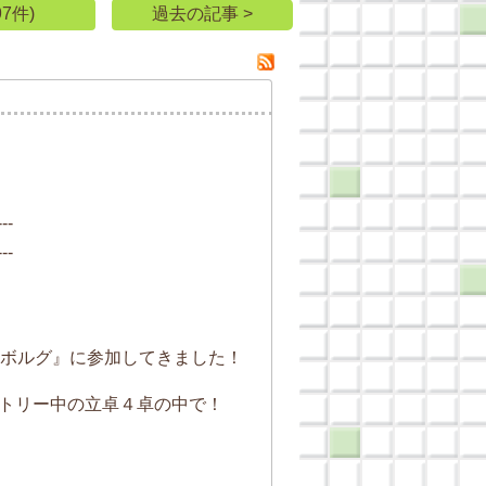
7件)
過去の記事 >
--
--
ボルグ』に参加してきました！
トリー中の立卓４卓の中で！