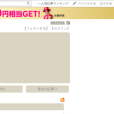
>>
人気記事ランキング
ブログを作成
楽天市場
082550
【フォローする】
【ログイン】
【毎日開催】
15記事にいいね！で1ポイント
10秒滞在
いいね!
--
/
--
件)
過去の記事 >