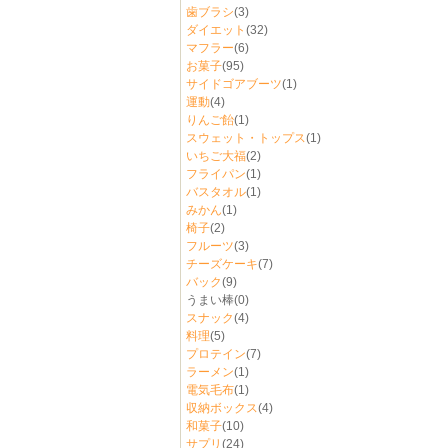
歯ブラシ
(3)
ダイエット
(32)
マフラー
(6)
お菓子
(95)
サイドゴアブーツ
(1)
運動
(4)
りんご飴
(1)
スウェット・トップス
(1)
いちご大福
(2)
フライパン
(1)
バスタオル
(1)
みかん
(1)
椅子
(2)
フルーツ
(3)
チーズケーキ
(7)
バック
(9)
うまい棒
(0)
スナック
(4)
料理
(5)
プロテイン
(7)
ラーメン
(1)
電気毛布
(1)
収納ボックス
(4)
和菓子
(10)
サプリ
(24)