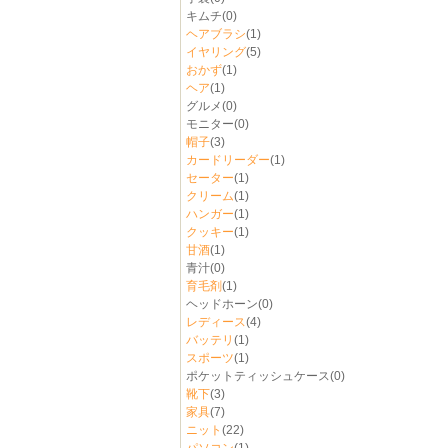
キムチ
(0)
ヘアブラシ
(1)
イヤリング
(5)
おかず
(1)
ヘア
(1)
グルメ
(0)
モニター
(0)
帽子
(3)
カードリーダー
(1)
セーター
(1)
クリーム
(1)
ハンガー
(1)
クッキー
(1)
甘酒
(1)
青汁
(0)
育毛剤
(1)
ヘッドホーン
(0)
レディース
(4)
バッテリ
(1)
スポーツ
(1)
ポケットティッシュケース
(0)
靴下
(3)
家具
(7)
ニット
(22)