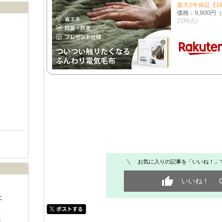
最大2年保証【1
価格：9,900円
22時点)
お気に入りの記事を「いいね！」
いいね！
土
1
8