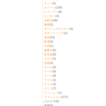
ナッツ
(1)
スイーツ
(108)
シャンプー
(8)
ヒーター
(3)
化粧品
(36)
腰痛
(2)
ゲーミングモニター
(3)
ボディーソープ
(2)
美容
(24)
家電
(2)
USB
(1)
歯磨き
(5)
脱毛器
(6)
マスク
(2)
頭皮
(1)
ゲーム
(3)
ケーキ
(9)
コート
(8)
ライト
(1)
アイス
(2)
パンツ
(7)
クッション
(1)
ファッション
(372)
パジャマ
(0)
手袋
(0)