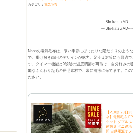
カテゴリ：
電気毛布
----Blo-katsu AD----
----Blo-katsu AD----
Napsの電気毛布は、寒い季節にぴったりな陽だまりのよう
で、掛け敷き両用のデザインが魅力。足冷え対策にも最適で
す。タイマー機能と9段階の温度調節が可能で、自分好みの
能なふんわり起毛の長毛素材で、常に清潔に保てます。この
ださい。
【P10倍 20日
ネ】電気毛布 EP
ケット ダブル 大
菌防臭 ダニ退治 
間 自動電源オフ 