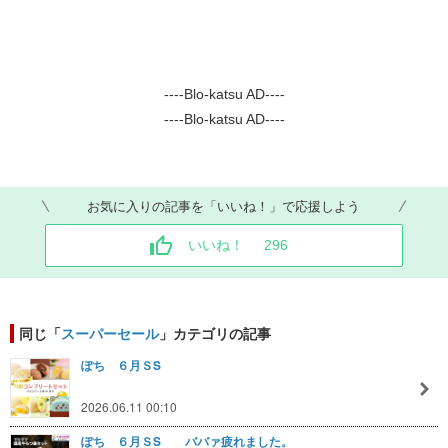
----Blo-katsu AD----
----Blo-katsu AD----
お気に入りの記事を「いいね！」で応援しよう
いいね！
296
同じ「
スーパーセール
」カテゴリの記事
ぽち ６月ＳS
2026.06.11 00:10
ぽち ６月ＳS ババァ疲れました。