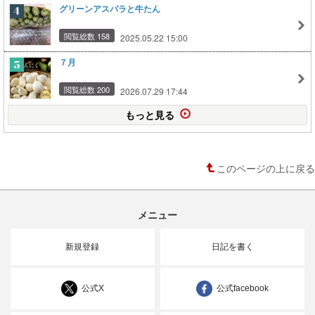
グリーンアスパラと牛たん
閲覧総数 158
2025.05.22 15:00
７月
閲覧総数 200
2026.07.29 17:44
もっと見る
このページの上に戻る
メニュー
新規登録
日記を書く
公式X
公式facebook