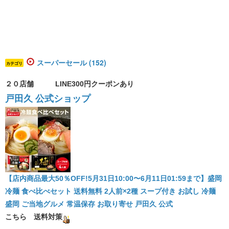
スーパーセール (152)
カテゴリ
２０店舗 LINE300円クーポンあり
戸田久 公式ショップ
【店内商品最大50％OFF!5月31日10:00〜6月11日01:59まで】盛岡
冷麺 食べ比べセット 送料無料 2人前×2種 スープ付き お試し 冷麺
盛岡 ご当地グルメ 常温保存 お取り寄せ 戸田久 公式
こちら 送料対策