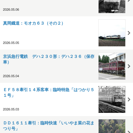
2026.05.06
真岡鐡道：モオカ６３（その２）
2026.05.05
京浜急行電鉄 デハ２３０形：デハ２３６（保存
車）
2026.05.04
ＥＦ５８牽引１４系客車：臨時特急「はつかり５
１号」
2026.05.03
ＤＤ１６１１牽引：臨時快速「いいやま菜の花ま
つり号」