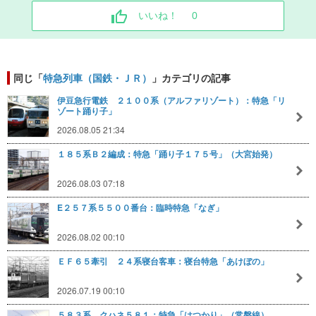
いいね！
0
同じ「
特急列車（国鉄・ＪＲ）
」カテゴリの記事
伊豆急行電鉄 ２１００系（アルファリゾート）：特急「リ
ゾート踊り子」
2026.08.05 21:34
１８５系Ｂ２編成：特急「踊り子１７５号」（大宮始発）
2026.08.03 07:18
E２５７系５５００番台：臨時特急「なぎ」
2026.08.02 00:10
ＥＦ６５牽引 ２４系寝台客車：寝台特急「あけぼの」
2026.07.19 00:10
５８３系 クハネ５８１：特急「はつかり」（常磐線）