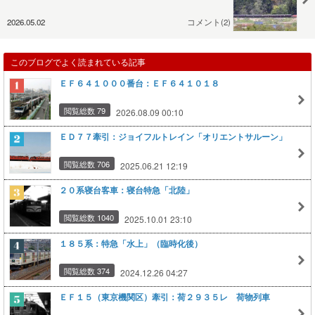
2026.05.02
コメント(2)
このブログでよく読まれている記事
ＥＦ６４１０００番台：ＥＦ６４１０１８
閲覧総数 79
2026.08.09 00:10
ＥＤ７７牽引：ジョイフルトレイン「オリエントサルーン」
閲覧総数 706
2025.06.21 12:19
２０系寝台客車：寝台特急「北陸」
閲覧総数 1040
2025.10.01 23:10
１８５系：特急「水上」（臨時化後）
閲覧総数 374
2024.12.26 04:27
ＥＦ１５（東京機関区）牽引：荷２９３５レ 荷物列車