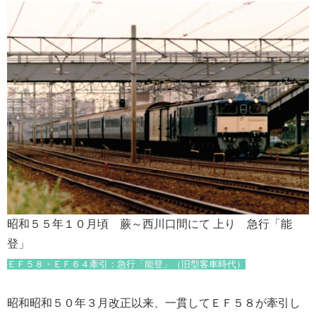
昭和５５年１０月頃 蕨～西川口間にて 上り 急行「能
登」
ＥＦ５８・ＥＦ６４牽引：急行「能登」（旧型客車時代）
昭和昭和５０年３月改正以来、一貫してＥＦ５８が牽引し