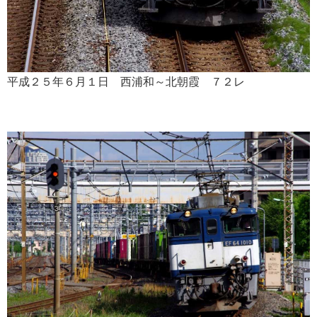
平成２５年６月１日 西浦和～北朝霞 ７２レ