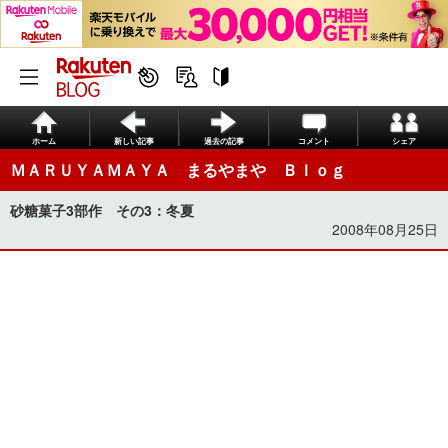
ホーム
新しい記事
過去の記事
コメント
シェア
ＭＡＲＵＹＡＭＡＹＡ まるやまや Ｂｌｏｇ
砂糖菓子3部作 その3：冬夏
2008年08月25日