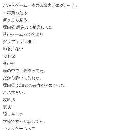
だからゲーム一本の破壊力がエグかった。
一本買ったら
何ヶ月も擦る。
理由② 想像力で補完してた
昔のゲームって今より
グラフィック粗い
動き少ない
でもな、
その分
頭の中で世界作ってた。
だから夢中になれた。
理由③ 友達との共有がデカかった
これ大きい。
攻略法
裏技
隠しキャラ
学校でずっと話してた。
つまりゲームって