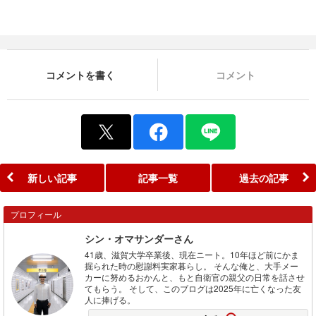
コメントを書く
コメント
新しい記事
記事一覧
過去の記事
プロフィール
シン・オマサンダーさん
41歳、滋賀大学卒業後、現在ニート。10年ほど前にかま
掘られた時の慰謝料実家暮らし。 そんな俺と、大手メー
カーに努めるおかんと、もと自衛官の親父の日常を話させ
てもらう。 そして、このブログは2025年に亡くなった友
人に捧げる。