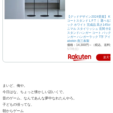
【グッドデザイン2024受賞】 KUR
コートスタンド L F T ｜ 選べる3
ック ホワイト 完成品 高さ145cm
ニマル スタイリッシュ 玄関 什器
スタンドハンガー コート バッグ
ンガー ハンガーラック T字 アイ
abekin 燕三条製
価格：14,300円～（税込、送料無
5/7時点)
楽天で
まいど、俺や。
今日はな、ちょっと懐かしい話いくで。
昔のゲーム、なんであんな夢中なれたんやろ。
子どもの頃ってな、
朝からゲーム