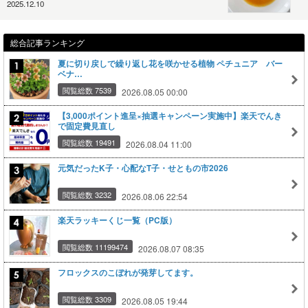
2025.12.10
総合記事ランキング
夏に切り戻しで繰り返し花を咲かせる植物 ペチュニア バー
ベナ…
閲覧総数 7539
2026.08.05 00:00
【3,000ポイント進呈×抽選キャンペーン実施中】楽天でんき
で固定費見直し
閲覧総数 19491
2026.08.04 11:00
元気だったK子・心配なT子・せともの市2026
閲覧総数 3232
2026.08.06 22:54
楽天ラッキーくじ一覧（PC版）
閲覧総数 11199474
2026.08.07 08:35
フロックスのこぼれが発芽してます。
閲覧総数 3309
2026.08.05 19:44