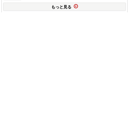
もっと見る
このページの上に戻る
メニュー
新規登録
日記を書く
公式X
公式facebook
サービストップ
ブログランキング
記事ランキング
ジャンル一覧
ヘルプ
利用規約