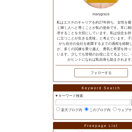
marygrace
私はエステのキャリアを約27年持ち、女性を癒
く輝く人へと導くことが私の使命です。常に精
求することを大切にしています。私は信念を持
に立つことが生きる意味」と考えています。子
がら自分の会社を創業するまでの過程を経験
が、多くの試練を乗り越え、勇気と希望を持っ
います。少しでも皆様のお役に立てるように、
かヒントになれば私自身も励まされます
フォローする
Keyword Search
▼キーワード検索
楽天ブログ内
このブログ内
ウェブサ
Freepage List