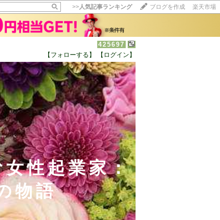
>>
人気記事ランキング
ブログを作成
楽天市場
425697
【フォローする】
【ログイン】
【毎日開催】
15記事にいいね！で1ポイント
10秒滞在
いいね!
--
/
--
む女性起業家：
の物語