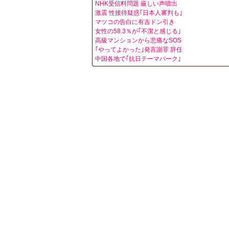
NHK受信料問題 厳しい声噴出
激震 性接待疑惑｢日本人審判も｣
マツコの告白に有吉ドン引き
女性の58.3％が｢不潔と感じる｣
高級マンションから悲痛なSOS
｢やってよかった｣発言謝罪 辞任
中国各地で｢抗日テーマパーク｣