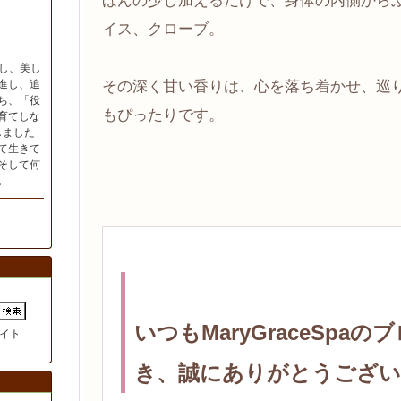
ほんの少し加えるだけで、身体の内側から
イス、クローブ。
し、美し
進し、追
その深く甘い香りは、心を落ち着かせ、巡
ち、「役
もぴったりです。
育てしな
しました
て生きて
そして何
。
いつもMaryGraceSpa
イト
き、誠にありがとうござ