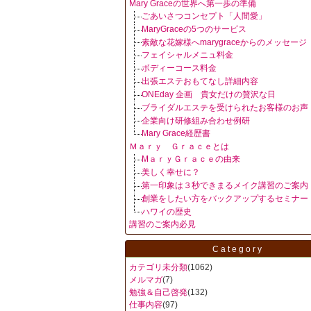
Mary Graceの世界へ第一歩の準備
ごあいさつコンセプト「人間愛」
MaryGraceの5つのサービス
素敵な花嫁様へmarygraceからのメッセージ
フェイシャルメニュ料金
ボディーコース料金
出張エステおもてなし詳細内容
ONEday 企画 貴女だけの贅沢な日
ブライダルエステを受けられたお客様のお声
企業向け研修組み合わせ例研
Mary Grace経歴書
Ｍａｒｙ Ｇｒａｃｅとは
MａｒｙＧｒａｃｅの由来
美しく幸せに？
第一印象は３秒できまるメイク講習のご案内
創業をしたい方をバックアップするセミナー
ハワイの歴史
講習のご案内必見
Category
カテゴリ未分類
(1062)
メルマガ
(7)
勉強＆自己啓発
(132)
仕事内容
(97)