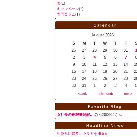
美
(1)
キャンペーン
(1)
専門コラム
(1)
Calendar
August 2026
S
M
T
W
T
F
26
27
28
29
30
31
2
3
4
5
6
7
9
10
11
12
13
14
1
16
17
18
19
20
21
2
23
24
25
26
27
28
2
30
31
1
2
3
4
<back
thismonth
next>
Favorite Blog
女社長の細腕奮闘記…
みん200605さん
Headline News
生態系に異変…ウサギを捕食か