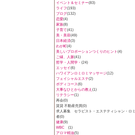
イベント＆セミナー
(83)
ライフ
(193)
ブログ
(132)
恋愛
(4)
家族
(8)
子育て
(41)
美・美容
(49)
日本経済
(3)
わが町
(4)
美しいプロポーションつくりのヒント
(4)
ご縁、人脈
(41)
哲学・人間学・
(24)
エッセイ
(6)
ハワイアンロミロミマッサージ
(12)
フェイシャルエステ
(2)
ボディコース
(6)
大事なひとからの教え
(1)
リテラシー
(1)
再会
(0)
賃貸 不動産売買
(0)
求人募集 セラピスト・エステティシャン・ロ
者
(0)
健康
(9)
WBC
(1)
アロマ精油
(5)