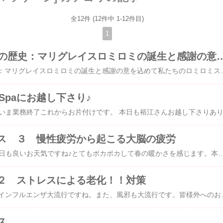
全12件 (12件中 1-12件目)
1
27年のロミロミの歴史：マリグレイスロミロミ
27年のロミロミの歴史：マリグレイスロミロミの誕生と感謝の意を込めて私たちのロミロミスクール、マリーグレースロミロミは、27年にわたる歴史を誇ります。この道に足を踏み入れてからの27年間は、私にとっての情熱の旅であり、多くの成長と発見が詰まった貴重な時間でした。ロミロミの魅力に引かれ、私は27年前にその技術を発見し、学ぶことになりました。しかし、私は単に技術を学ぶだけでは満足できませんでした。そのため、ハワイロミロミスクールの六本木でのトレーニングプログラム、横浜でのワークショップ、そしてマウイ島への旅など、様々な場所で素晴らしい先生方と出会いました。より高度な技術を学び、独自の技法を研究するために、私は多くの先生方と出会う機会に恵まれました。その結果、私は「マリーグレースロミロミ」という独自の技術を開発し、27年間にわたりロミロミを実践してきました。私はこの技法を学ぶことで、お客様に幸福、愛、勇気、そして希望を創り出し、細胞をより健康にすることができると信じています。私にはこの技法を学ぶために、師と呼べる素晴らしい先生方との出会いの機会がありました。彼らのおかげで、私のロミロミの技術は現在の水準にまで成長することができました。私にとってロミロミは単なる仕事ではありません。私の情熱は、この技法を通じて多くの人々の健康と幸福をサポートすることにあります。私たちのサロンでは、常にお客様の幸福を追求し、心からのサービスを提供することを心がけています。将来、私たちはさらに技術とサービスを向上させ、お客様の満足度を高めることを目指しています。この目標を達成するために、私たちは先生方の言葉に忠実であり、常に新しい技術やトレーニングを取り入れる努力を惜しまず、自己向上に取り組んでいます。また、私たちは日々の実践を通じてお客様とのつながりを大切にしています。お客様のニーズや要望を理解し、その人に合った最適な施術を提供することに努めています。私たちの施術は単なる技術の提供だけではなく、心と心の交流を通じた癒しと共鳴をもたらします。私たちのロミロミスクールは、27年の歴史を背景に、ロミロミの真髄を追求し続けています。私たちの目標は、お客様に心身の調和と幸福をもたらすことです。私たちはこれからも、日々の実践と学びを重ねながら、より良いサービスを提供するために努力し続けます。最後に、私たちは心からの感謝の気持ちを忘れません。27年間にわたり、私たちを支えてくださったお客様、先生方、スタッフ、関係者の皆様に深く感謝しています。私たちの成長と成功は、皆様のお力添えとご支援のおかげであります。これからも皆様に愛と感謝を込めて、心を込めたロミロミの施術を提供し続けます。マリーグレースロミロミは、27年の歴史と感謝の意を胸に、心からのおもてなしと真心のサービスを提供しています。私たちの扉はいつも皆様に開かれており、あなたの健康と幸福をサポートするために全力を尽くします。皆様のご参加とマリーグレースロミロミの家族オハナが広がることを願っています。​MaryGraceAcademySchool ToP⇐クリック​​​MaryGraceAcademyLomiLOmi マリーグレースロミロミスクール相談 体験ご予約受付中⇐クリック​Our Lomi Lomi School, Marie Grace Lomi Lomi, takes great pride in its 27-year history. These past 27 years have been a passionate journey for me, filled with significant growth and discoveries.Drawn to the allure of Lomi Lomi, I discovered and began studying this technique 27 years ago. However, simply learning the techniques was 
ceSpaにお越し下さり♪
ス ３ 慢性疲労から起こる大脳の疲労
おはようございます本日も良いお天気ですね♪とてもポカポカして春の暖かさを感じます。本日も成田の倫理法人会に参加です♪お話の中で「意識」、「感じる」「行動」「感謝」日々起きた出来事を受け入れ感謝して生きる元気の「気」やる気の「気」本気の「気」などキーワードがたくさんでした。気づきがございました。さてお話が変わり前回のブログの続きです。語っていましたら長文になってしまいました。皆様のライフスタイルのお時間に合わせてお付き合いいただければ幸いです。もちろんスルーしていただいても自由に ご覧いただければ幸甚です。日々の私たちの解毒する作業は必要不可欠の時代になってきているとお話しをしました身体全体を浄化する、身体の中を洗うという表現がよいですね♪それらの作業細胞も内蔵も、血液も、神経もリンパも脳内もすべてを浄化、解毒する作業が、私たちの第一のステップそこから、健康維持や健康美、精神美、容姿美が、実現できるのかな。その次にバランス、細胞調整から器官などすべての身体調整のお話をしますね♪まずは身体のストレスのメカニズムをお話しいたしますね人間は、３つの意識構造があると聞きます「意識」日常に自由に引き出すことができる「前意識」日常に忘れているがすぐに引き出すことができる「無意識」日常は抑圧されているので引き出すことができない。本能的な原始（衝動）行為。その中で自我を感じる独自の存在であるという思い自我を感じることでバランスは、維持ができると聞きました。ところが世の中は、ストレス社会ストレスから心の悩みや、身体の悩み病気の悩みなど多くの悩みが生まれてきます。苦しみ憎しみ悩み悲しい辛いことそれらのことを吐き出す浄化する作業は大事たとえば肉体的リラックス精神的リラックス気持ちの解放カウセリングまた会話や詩、歌、演劇、ダンス。。。等などで解放もおすすめ。では慢性疲労によるストレスは大脳にどんな影響を及ぼすのか？感情に司る 神経伝達物質セロトニンノルアドレナリン皆様もお聞きしたことがあるかと思います。通常時 脳神経細胞が、神経伝達物質であるセロトニンとノルアドレナリンの「感情」に関する情報を受け取ることによって人は、やる気をだしたり、表情をつくったりします。しかしストレスを感じるとストレスを受ける前には、大量にあった神経伝達物質であるセロトニン、ノルアドレナリンの量が「激減」感情の情報が激減した状態では笑顔や「やる気」を出すことは困難になって「うつ」になりやすくなると聞きます。この１週間で打ち合わせのお時間までにこれななかった方が二人いました。理由は人身事故で大幅に電車が遅れて大幅に打ち合わせの時間がずれましたが、それだけ身近に事件が起こっているのは社会問題としても。。。。理由は様々ですが、心身共に健康でありますようにそれらを改善していくのにも大脳のバランス調整はとても大事な要素と私も感じます。次回脳の仕組みをお話ししたいと思います。本日はここまで本日も一日皆様にとって心身健康でありますように。----------------------------------------------------「健康美、精神美、容姿美」とトータルビューティに皆様の「自然治癒力」「免疫力増進」にも取
２ ストレスによる老化！！対策
皆様こんばんは(*^_^*)jインフルエンザ大流行ですね。また、風邪も大流行です。皆様外へのお出かけ対策としてマスクで侵入と手洗いうがいは欠かさないようにお願いします。さて、大変お待たせいたしました。続きです。はじめに基本的なものから順々にお話いたしますね。人間の身体の構成要素からお話しいたしますね。人間の身体の構成要素 水分→66％タンパク質→16％ 脂質→13.5％ 糖質→0.5％ ミネラル→4％と聞きます。 髪、爪、骨、肌など→タンパク質で出来ている事は皆様もご存じかと思います。タンパク質の不足は致命的とも聞きます。タンパク質は、新陳代謝の際に、材料となり不足していますと（代謝が）上手くいかないとも聞きます。 ＜日本人の1日食事摂取基準〜厚生労働省〜 30〜49歳＞ ・男性 2650Kcal ・女性 2000Kcal タンパク質 60g タンパク質 50g ※食事で1日の必要量のタンパク質を採るのは難しいそうです。 これだと細胞再生の働き手（ビタミン、ミネラル）は沢山いるのに 材料（タンパク質）がない事になりかねない。よって5大栄養素→炭水化物・タンパク質・脂肪・ビタミン・ミネラル （不足すると欠乏症） は大事な要素ですね。 人間は、身体の中に入ってきたものを酵素によって別のものに変えています。 例）アミノ酸→→→→コラーゲン 酵素&補酵素（ビタミンC）さらにカルシウムは、細胞同士を支えるのに必要。アミノ酸
ス