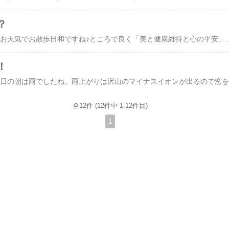
？
こんにちは♪本日も良いお天気でお散歩日和ですね♪ところで良く「美と健康維持と心の平安」のお手伝いの中で「美と健康維持」のお手伝いは、わかりますけど、「心の平安」ってどのようにお手伝いするのですか？と質問されます。そこで皆様にも、参考になればとアップいたしますね♪この現代において、ストレス感情や心に抱いている感情を開放することは、誠に重要なことと、わたくしも感じます。感情が開放されなく、多く抱えてしまうと、病の要因になる原因のひとつと聞きます。物事がうまくいかない。イライラする。疲労感。だるさ。などなど。それらのものは、感情のつっかえが肉体に現れたのが、病気だったり、肩こりだったり、偏頭痛だったり、心身ともに感情が開放されず、やがて、肉体や心も病んでゆくと聞きます。開放する手段として、癒しや、ヒ－リングやＭａｒｙＧｒａｃｅエステティックで「心の平安」を取り戻してゆくお手伝いをして差し上げるのがＭａｒｙＧｒａｃｅであると。お役に立てれば、幸甚と思い「心の平安」という言葉が生まれたのですね♪私も、常に心の平安を維持してゆきたい、穏やかに時間をゆっくりと過ごしたいものですね♪そこでおすすめなのが、MaryGrace式のハワイアンロミロミ♪なのです。ハワイアンロミロミは、もともとは、王様のために考えだされた技法と聞きます。王様は、国を治めるために、国民の幸せを常に考え、皆が豊かにあるために、いろんなことを考え人一倍、いいえ１００倍も考え、日々を過ごします。（現代の社長やＣＥＯの皆様も同じく国のため、社会のために、会社の皆様の幸せを考え一生懸命に経営を営んでいる、社長や幹部の皆様同様ですね♪）ご自身の自己管理や、心身ともに健康でなければ、病んでしまうこともしばしば・・・・・王様が病んでしまっては、国全体がやんでしまうことにも成りかねません。。。。。そこで、健康維持や、モチベーション維持や生命維持能力を高めるためにもストレス感情を開放するにも、「カフナ（ハワイ特有の霊能力者や医者）」などが、特別な認められた秘伝のカフナたちだけが、ロミロミの技術を王様や女王
！
おはようございま
全12件 (12件中 1-12件目)
1