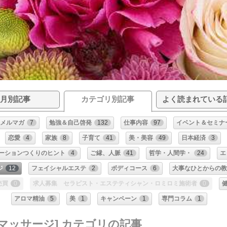
月別記事
カテゴリ別記事
よく読まれている
メルマガ
7
勉強＆自己啓発
132
仕事内容
97
イベント＆セミナ
恋愛
4
家族
8
子育て
41
美・美容
49
日本経済
3
ーションつくりのヒント
4
ご縁、人脈
41
哲学・人間学・
24
エ
ジ
12
フェイシャルエステ
2
ボディコース
6
大事なひとからの
売買
0
求人募集 セラピスト・エステティシャン・ロミロミ施術者
0
アロマ精油
5
美
1
キャンペーン
1
専門コラム
1
マッサージ] カテゴリの記事