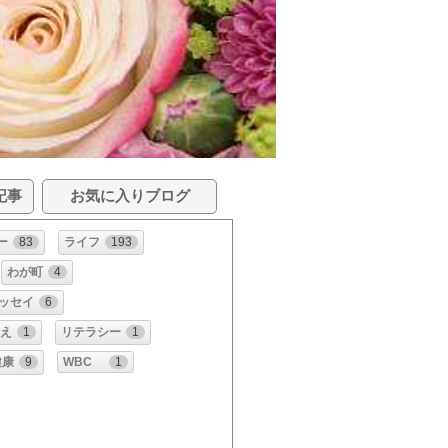
記事
お気に入りブログ
ー
83
ライフ
193
わが町
4
ッセイ
6
教え
1
リテラシー
1
健康
9
WBC
1