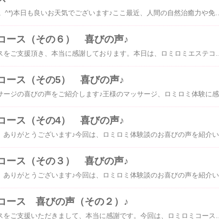
おはようございます(*^。^*)本日も良いお天気でございます♪ここ最近、人間の自然治癒力や免疫力に驚かされます！！人間の細胞は無限だなと＼(゜ロ＼)(／ロ゜)／驚かされます。今現代は、慢性ストレスで多くの方が悩まされ、それらによって、免疫力低下や自然治癒力も判断能力も低下ストレスにより、精神障害や、細胞の機能低下など多くの問題を引き起こしさらに悩みを抱えて慢性疲労状態が加速。重い病気へのしばしば足がかりとなると聞きます。インフルエンザ感染も元気な精神、健康な身体でしたら免疫力が高ければ感染もしにくいとも聞きます。「魔がさす」感じ！！魔がさしてストレスによる油断がウィルス侵入まるで悪魔が心に入りこんだように、一瞬判断や行動を誤る。出来心を起こす。ではないですが、ストレス脳が一瞬の判断で誤る感じに、にているのかな。ここ最近お聞きしましたお話をシェアいたしますね。私たちの身体細胞は、６０兆もの細胞からできているとも聞きます。内臓から骨から、皮膚、爪すべていたるところから細胞からなっています。さらに驚くことが細胞は年を取らないと聞きます。驚きです！！さらに７年おきに私たちの身体のあらゆる細胞が完全に入れ替わるとききます。特に身近で皆様がご存じなのは皮膚の真皮は７年サイクルとも言いますね。簡単に言えば、シミになったものをきちんとケアし続けたら、シミも７年後には、改善するのですね(*^。^*)７年サイクルで、まったく新しい細胞が生まれ変わるので、本来の人間の生命も長生きする生き物であるととも聞きます。ではなぜ老化や退化するのか？それは簡単、細胞に必要とする栄養が足りないのが現状それだけではないのですが私たちが食べる食品の中に、加工食品や化学製品、毒素、殺虫剤、汚染物質、人口着色人口の味、人口甘味料などのものから、私たちの細胞は、痛みつけられることも皆様ご存じかと思います。今は多くの方もご存じのように薬による、副作用など。それらのものが、老化を早めてしまう要因や細胞が傷つけられ、細胞の機能が低下してまうのでしょ。また、これらのものが精神障害や、慢性疲労を加速させてしまう要因にもなると聞きます。本日は、わたくし語りまね。これらのものから守ることは大事ですね。長文ですと皆様疲れてしまいますのでこれらのものから守る手段や、健康な身体つくりを次回にお話いたしますね。まずは、脳や心身の慢
コース（その６） 喜びの声♪
いつも、マリーグレースをご支援頂き、本当に感謝しております。本日は、ロミロミエステコースの喜びの声を紹介いたします。・・・今日は、ネパール王族ラジブ先生をご案内いたしました。まずは、私がハワイのロミロミを40年ぶりに受けてとてもなつかしく感じました。日本ではこのロングストロークのきちんとできる先生が少なく、幕張のホテルで真田先生にお会いして早く受けたいと今日はワクワクしてお邪魔しました。今度は、真田先生の技術のしっかしした後継者育成に少しでも貢献ができればよいですね。にほんブログ村____________________________________________________________ブライダルエステ・エステ
コース（その5） 喜びの声♪
今回は
コース（その4） 喜びの声♪
いつも
コース（その３） 喜びの声♪
いつも
コース 喜びの声（その２）♪
いつも、マリーグレースをご支援いただきまして、本当に感謝です。今回は、ロミロミコースの喜びの声を紹介します。初めての体験です。このロミロミはとってもすばらしいこんな私でも王様気分を味わいました。普通のマッサージと違い体中が温かくなり楽になりました、またぜひ体験できていただきます。にほんブログ村____________________________________________________________ブライダルエステ・エステサロン Mary Grace Japan〒286-0202千葉県富里