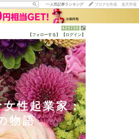
>>
人気記事ランキング
ブログを作成
楽天市場
425720
【フォローする】
【ログイン】
む女性起業家：
の物語