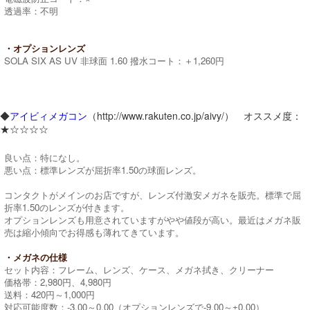
透過率：不明
・オプションレンズ
SOLA SIX AS UV 非球面 1.60 撥水コート：＋1,260円
◆
アイビィメガコン
（http://www.rakuten.co.jp/aivy/） オススメ度：
★☆☆☆☆
良い点：特になし。
悪い点：標準レンズが屈折率1.50の球面レンズ。
コンタクトがメインのお店ですが、レンズ付激安メガネを販売。標準で屈
折率1.50のレンズが付きます。
オプションレンズも用意されていますがやや値段が高い。最近はメガネ販
売は縮小傾向でお得感も薄れてきています。
・メガネの仕様
セット内容：フレーム、レンズ、ケース、メガネ拭き、クリーナー
価格帯：2,980円、4,980円
送料：420円～1,000円
対応可能度数：-3.00～0.00（オプションレンズで-9.00～±0.00）