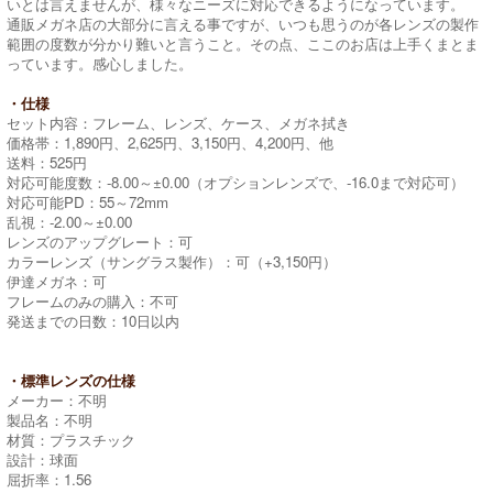
いとは言えませんが、様々なニーズに対応できるようになっています。
通販メガネ店の大部分に言える事ですが、いつも思うのが各レンズの製作
範囲の度数が分かり難いと言うこと。その点、ここのお店は上手くまとま
っています。感心しました。
・仕様
セット内容：フレーム、レンズ、ケース、メガネ拭き
価格帯：1,890円、2,625円、3,150円、4,200円、他
送料：525円
対応可能度数：-8.00～±0.00（オプションレンズで、-16.0まで対応可）
対応可能PD：55～72mm
乱視：-2.00～±0.00
レンズのアップグレート：可
カラーレンズ（サングラス製作）：可（+3,150円）
伊達メガネ：可
フレームのみの購入：不可
発送までの日数：10日以内
・標準レンズの仕様
メーカー：不明
製品名：不明
材質：プラスチック
設計：球面
屈折率：1.56