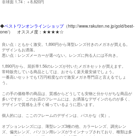
非球面 1.74：＋8,820円
◆
ベストワンオンラインショップ
（http://www.rakuten.ne.jp/gold/best-
one/） オススメ度：★★★★☆
良い点：ともかく激安。1,890円から薄型レンズ付きのメガネが買える。
デザインもお洒落。
悪い点：レンズメーカーが選べない。レンズに拘る人には不向き。
1,890円から、屈折率1.56のレンズが付いたメガネセットが買えます。
常時販売している商品としては、おそらく楽天最安値でしょう。
一番高いセットでも1万円程度なので激安メガネ専門店と言えるでしょ
う。
この手の価格帯の商品は、質感からどうしても安物と分かりがちな商品が
多いですが、このお店のフレームには、お洒落なデザインのものが多く、
デザインで質感を上手く補っているように思います。
個人的には、ここのフレームのデザインは、パスかな（笑）。
オプションレンズには、薄型レンズ3種の他、カラーレンズ、調光レン
ズ、偏光レンズ、パソコン用レンズがラインナップされており、種類は多