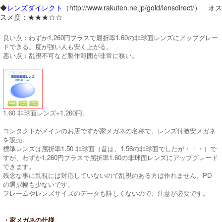
◆
レンズダイレクト
（http://www.rakuten.ne.jp/gold/lensdirect/） オス
スメ度：★★★☆☆
良い点：わずか1,260円プラスで屈折率1.60の非球面レンズにアップグレー
ドできる。度が強い人も安く上がる。
悪い点：乱視不可など製作範囲が非常に狭い。
1.60 非球面レンズ+1,260円。
コンタクトがメインのお店ですが家メガネの名称で、レンズ付激安メガネ
を販売。
標準レンズは屈折率1.50 非球面（昔は、1.56の非球面でしたが・・・）で
すが、わずか1,260円プラスで屈折率1.60の非球面レンズにアップグレード
できます。
残念な事に乱視には対応していないので乱視のある方は作れません。PD
の選択幅も少ないです。
フレームやレンズサイズのデータも詳しくないので、注意が必要です。
・家メガネの仕様