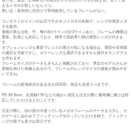
えるメガネが欲しいならココ。
悪い点：基本的に売切りで常時販売しているフレームがない。
コンタクトがメインのお店ですがネコメガネの名称で、レンズ付激安メガ
ネを販売。
価格の異なる松、竹、梅の3のラインの計3ラインあり、フレームの種類は
豊富。乱視にも対応しており、標準で屈折率1.56の薄型レンズが付きま
す。
オプションレンズも豊富でレンズの厚さが気になる場合は、薄型や非球面
の選択も可能ですし、カラーレンズも選択できますから度付きサングラス
も作れます。
フレームサイズのデータもきちんと掲載されており、男女のモデルさんが
実物を掛けた画像もあるので、フレームやレンズサイズの感覚が掴みやす
いですね。
フレームの産地表示がある点もGOOD。他店も見習うべきです。
PD 63.5mm、乱視軸176°などの細かい指定も注文の際に備考欄に書けば対
応していただけるとのことです。
注文の際に、顔の形や今使っているメガネフレームのデータを入力し、そ
のデータにあわせてフィッティングを行っていただける様で、フィッティ
ングの面でも多少は安心です。