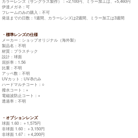
カラーレンズ（サングラス製作）：+2,100円、ミラー加工は、+5,460円
伊達メガネ：可
フレームのみの購入：不可
発送までの日数：1週間、カラーレンズは2週間、ミラー加工は3週間
・標準レンズの仕様
メーカー：ショップオリジナル（海外製）
製品名：不明
材質：プラスチック
設計：球面
屈折率：1.56
比重：不明
アッペ数：不明
UVカット：UV-Bのみ
ハードマルチコート：○
撥水コート：×
電磁波防止コート：×
透過率：不明
・オプションレンズ
球面 1.60：＋1,575円
非球面 1.60：＋3,150円
非球面 1.67：＋4,200円