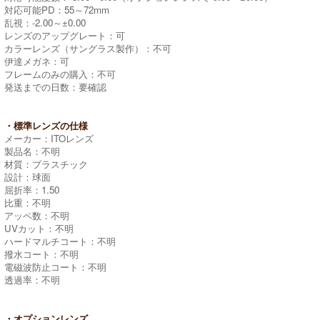
対応可能PD：55～72mm
乱視：-2.00～±0.00
レンズのアップグレート：可
カラーレンズ（サングラス製作）：不可
伊達メガネ：可
フレームのみの購入：不可
発送までの日数：要確認
・標準レンズの仕様
メーカー：ITOレンズ
製品名：不明
材質：プラスチック
設計：球面
屈折率：1.50
比重：不明
アッペ数：不明
UVカット：不明
ハードマルチコート：不明
撥水コート：不明
電磁波防止コート：不明
透過率：不明
・オプションレンズ