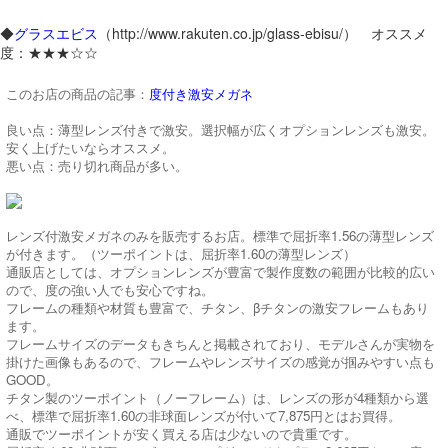
◆
グラスエビス
（http://www.rakuten.co.jp/glass-ebisu/） オススメ
度：★★★☆☆
このお店の商品の記事：
度付き激安メガネ
良い点：薄型レンズ付きで激安。選択幅が広くオプションレンズも激安。
安く上げたいならオススメ。
悪い点：売り切れ商品が多い。
レンズ付激安メガネのみを販売するお店。標準で屈折率1.56の薄型レンズ
が付きます。（ツーポイントは、屈折率1.60の薄型レンズ）
通販店としては、オプションレンズが豊富で製作度数の範囲が比較的広い
ので、度の強い人でも安心ですね。
フレームの種類や材質も豊富で、チタン、βチタンの激安フレームもあり
ます。
フレームサイズのデータもきちんと掲載されており、モデルさんが実物を
掛けた画像もあるので、フレームやレンズサイズの感覚が掴みやすい点も
GOOD。
チタン製のツーポイント（ノーフレーム）は、レンズの形が4種類から選
べ、標準で屈折率1.60の非球面レンズが付いて7,875円とはお買得。
通販でツーポイントが安く買える店は少ないので貴重です。