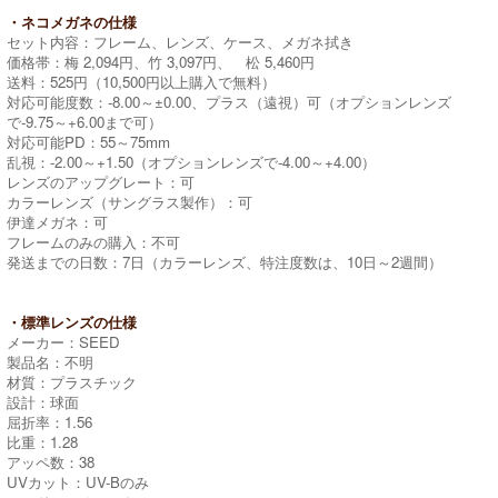
・ネコメガネの仕様
セット内容：フレーム、レンズ、ケース、メガネ拭き
価格帯：梅 2,094円、竹 3,097円、 松 5,460円
送料：525円（10,500円以上購入で無料）
対応可能度数：-8.00～±0.00、プラス（遠視）可（オプションレンズ
で-9.75～+6.00まで可）
対応可能PD：55～75mm
乱視：-2.00～+1.50（オプションレンズで-4.00～+4.00）
レンズのアップグレート：可
カラーレンズ（サングラス製作）：可
伊達メガネ：可
フレームのみの購入：不可
発送までの日数：7日（カラーレンズ、特注度数は、10日～2週間）
・標準レンズの仕様
メーカー：SEED
製品名：不明
材質：プラスチック
設計：球面
屈折率：1.56
比重：1.28
アッペ数：38
UVカット：UV-Bのみ