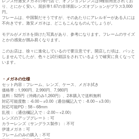
レンズ付激安メガネの専門店で、オプションレンズは5種類用意されてお
り、とにかく安い。屈折率1.67の非球面レンズオプションがプラス3,000
円。
フレームは、中国製だそうですが、そのあたりにアレルギーがある人には
不向きです。激安メガネは、どこもこんなものんでしょうが。
モデルがメガネを掛けた写真があり、参考になります。フレームのサイズ
とかの感覚が掴み易くなります。
このお店は、徐々に進化しているので要注意です。開店した頃は、パッと
しませんでしたが、色々と試行錯誤をされているようで確実に良くなって
います。
・メガネの仕様
セット内容：フレーム、レンズ、ケース、メガネ拭き
価格帯：1,990円、2,990円、7,980円
送料：525円（沖縄のみ1,260円）、2本購入で送料無料
対応可能度数：-6.00～±0.00（通信欄記入で：-8.00～±3.00）
対応可能PD：58～68mm
乱視：（通信欄記入で：-2.00～+2.00）
レンズのアップグレート：可
カラーレンズ（サングラス製作）：不可
伊達メガネ：可
フレームのみの購入：不可