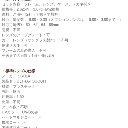
セット内容：フレーム、レンズ、ケース、メガネ拭き
価格帯：2,625円、3,675円の2種類
送料：714円（2セット購入で無料）
対応可能度数：-6.00～0.00（オプションレンズは、-8.00～-3.00まで可）
対応可能PD：60、62、64、66mm
乱視：不可
レンズのアップグレート：可
カラーレンズ（サングラス製作）：不可
伊達メガネ：可
フレームのみの購入：不可
発送までの日数：1日～4日以内
・標準レンズの仕様
メーカー：SOLA
製品名：ULTRA-TOUCGH
材質：プラスチック
設計：球面
屈折率：1.50
比重：不明
アッペ数：不明
UVカット：UV-Bのみ
ハードマルチコート：○
撥水コート：○
電磁波防止コート：×