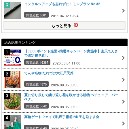
インタルシアニブも忘れずに！モンブラン No.32
閲覧総数 6561
2011.04.02 19:24
もっと見る
総合記事ランキング
【3,000ポイント進呈×抽選キャンペーン実施中】楽天でんき
で固定費見直し
閲覧総数 16387
2026.08.04 11:00
てんや名物 たれづけ大江戸天丼
閲覧総数 4870
2026.08.05 00:00
夏に切り戻しで繰り返し花を咲かせる植物 ペチュニア バー
ベナ…
閲覧総数 5542
2026.08.05 00:00
高輪ゲートウェイで乳癌手術前のK子を励ます会
閲覧総数 2648
2026.08.05 07:42