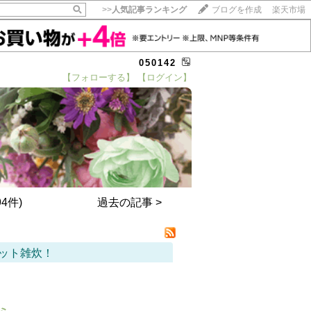
>>
人気記事ランキング
ブログを作成
楽天市場
050142
【フォローする】
【ログイン】
【毎日開催】
15記事にいいね！で1ポイント
10秒滞在
いいね!
--
/
--
4件)
過去の記事 >
ット雑炊！