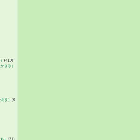
れ）
(410)
・かき氷）
川焼き）
(8
もち）
(31)