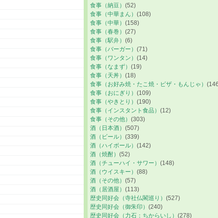
食事（納豆）
(52)
食事（中華まん）
(108)
食事（中華）
(158)
食事（春巻）
(27)
食事（駅弁）
(6)
食事（バーガー）
(71)
食事（ワンタン）
(14)
食事（なまず）
(19)
食事（天丼）
(18)
食事（お好み焼・たこ焼・ピザ・もんじゃ）
(14
食事（おにぎり）
(109)
食事（やきとり）
(190)
食事（インスタント食品）
(12)
食事（その他）
(303)
酒（日本酒）
(507)
酒（ビール）
(339)
酒（ハイボール）
(142)
酒（焼酎）
(52)
酒（チューハイ・サワー）
(148)
酒（ウイスキー）
(88)
酒（その他）
(57)
酒（居酒屋）
(113)
歴史同好会（寺社仏閣巡り）
(527)
歴史同好会（御朱印）
(240)
歴史同好会（力石：ちからいし）
(278)