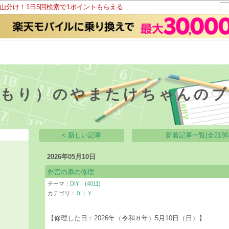
ト山分け！1日5回検索で1ポイントもらえる
しもり）のやまたけちゃんの
< 新しい記事
新着記事一覧(全2186
2026年05月10日
外宮の扉の修理
テーマ：
DIY (4011)
カテゴリ：
ＤＩＹ
【修理した日：2026年（令和８年）5月10日（日）】