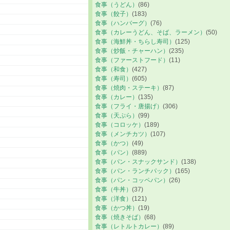
食事（うどん）
(86)
食事（餃子）
(183)
食事（ハンバーグ）
(76)
食事（カレーうどん、そば、ラーメン）
(50)
食事（海鮮丼・ちらし寿司）
(125)
食事（炒飯・チャーハン）
(235)
食事（ファーストフード）
(11)
食事（和食）
(427)
食事（寿司）
(605)
食事（焼肉・ステーキ）
(87)
食事（カレー）
(135)
食事（フライ・唐揚げ）
(306)
食事（天ぷら）
(99)
食事（コロッケ）
(189)
食事（メンチカツ）
(107)
食事（かつ）
(49)
食事（パン）
(889)
食事（パン・スナックサンド）
(138)
食事（パン・ランチパック）
(165)
食事（パン・コッペパン）
(26)
食事（牛丼）
(37)
食事（洋食）
(121)
食事（かつ丼）
(19)
食事（焼きそば）
(68)
食事（レトルトカレー）
(89)