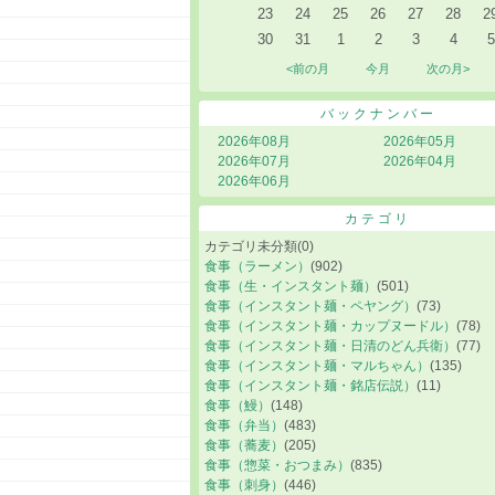
23
24
25
26
27
28
2
30
31
1
2
3
4
5
<前の月
今月
次の月>
バックナンバー
2026年08月
2026年05月
2026年07月
2026年04月
2026年06月
カテゴリ
カテゴリ未分類
(0)
食事（ラーメン）
(902)
食事（生・インスタント麺）
(501)
食事（インスタント麺・ペヤング）
(73)
食事（インスタント麺・カップヌードル）
(78)
食事（インスタント麺・日清のどん兵衛）
(77)
食事（インスタント麺・マルちゃん）
(135)
食事（インスタント麺・銘店伝説）
(11)
食事（鰻）
(148)
食事（弁当）
(483)
食事（蕎麦）
(205)
食事（惣菜・おつまみ）
(835)
食事（刺身）
(446)