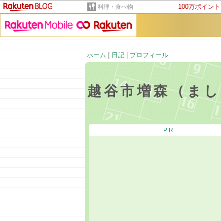
100万ポイン
料理・食べ物
ホーム
|
日記
|
プロフィール
越谷市増森（ま
PR