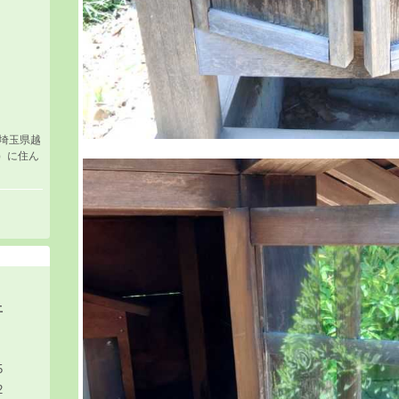
埼玉県越
）に住ん
。
土
5
2