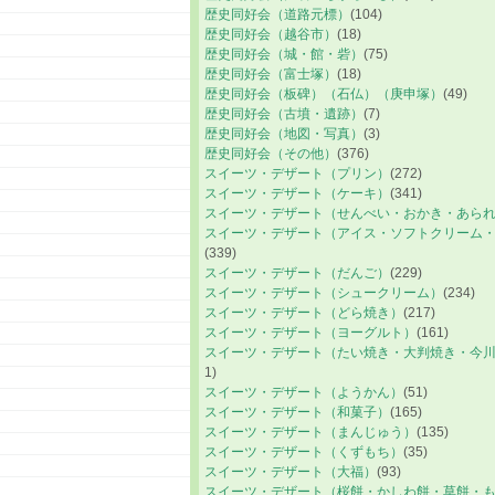
歴史同好会（道路元標）
(104)
歴史同好会（越谷市）
(18)
歴史同好会（城・館・砦）
(75)
歴史同好会（富士塚）
(18)
歴史同好会（板碑）（石仏）（庚申塚）
(49)
歴史同好会（古墳・遺跡）
(7)
歴史同好会（地図・写真）
(3)
歴史同好会（その他）
(376)
スイーツ・デザート（プリン）
(272)
スイーツ・デザート（ケーキ）
(341)
スイーツ・デザート（せんべい・おかき・あら
スイーツ・デザート（アイス・ソフトクリーム
(339)
スイーツ・デザート（だんご）
(229)
スイーツ・デザート（シュークリーム）
(234)
スイーツ・デザート（どら焼き）
(217)
スイーツ・デザート（ヨーグルト）
(161)
スイーツ・デザート（たい焼き・大判焼き・今
1)
スイーツ・デザート（ようかん）
(51)
スイーツ・デザート（和菓子）
(165)
スイーツ・デザート（まんじゅう）
(135)
スイーツ・デザート（くずもち）
(35)
スイーツ・デザート（大福）
(93)
スイーツ・デザート（桜餅・かしわ餅・草餅・