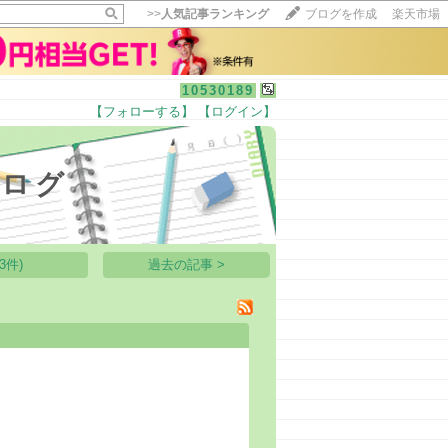
>>
人気記事ランキング
ブログを作成
楽天市場
10530189
【フォローする】
【ログイン】
【毎日開催】
15記事にいいね！で1ポイント
10秒滞在
ブログ
いいね!
--
/
--
3件)
過去の記事 >