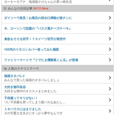
ヨーキーモアナ 地域猫クロちゃんの茅ヶ崎生活
みんなの注目記事
04/12 New
ダイソーで発見！お風呂の排水口掃除が楽チンに
今、ローソンで話題の『バスク風チーズケーキ』
食欲をそそる切手！？スイーツ切手が発売中
100均のリモコンカバー使ってみた感想
ファミリーマートで『ぐでたま燻製風くん玉』が登場
人気のクチコミテーマ
福袋ネタバレ♪
みんなで買った福袋のネタバレしましょ
大好き無印良品
大好きな無印のオススメまとめました
子供服ってキリがない！
つい子供服を買ってしまう親バカなあたし…
ミキハウスにはまりました
その可愛さ丈夫さにすっかり夢中なんです