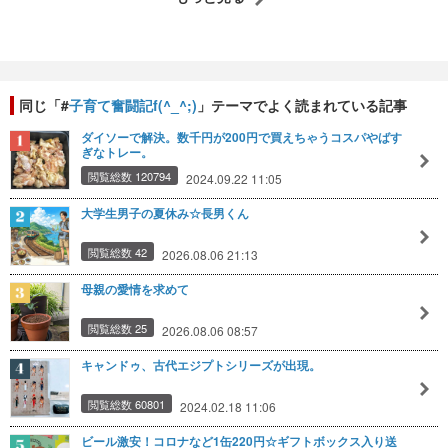
同じ「#
子育て奮闘記f(^_^;)
」テーマでよく読まれている記事
ダイソーで解決。数千円が200円で買えちゃうコスパやばす
ぎなトレー。
閲覧総数 120794
2024.09.22 11:05
大学生男子の夏休み☆長男くん
閲覧総数 42
2026.08.06 21:13
母親の愛情を求めて
閲覧総数 25
2026.08.06 08:57
キャンドゥ、古代エジプトシリーズが出現。
閲覧総数 60801
2024.02.18 11:06
ビール激安！コロナなど1缶220円☆ギフトボックス入り送