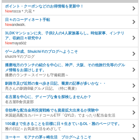
ポイント・クーポンなどのお得情報を更新中！
New
rocca＊六花＊
日々のコーディネート手帖
New
andwalk.
3LDKマンションに夫、子供2人の4人家族暮らし。時短家事、インテリ
ア、収納日々研究中♪
New
maya502
ゲーム作成、Shuichi-Yのブログへようこそ
shuichi-Yのブログ
播磨地方のランチの紹介を中心に、神戸、大阪、その他旅行先等のグル
メ情報をお届けします。
播磨のランチ～スイーツも守備範囲～
釧路市及び近郊の食べ歩き日記、蕎麦の記事が多いかな・・
亮さんの釧路B級グルメ日記。（特に蕎麦）
名古屋を中心に、ディープな食を探検しませんか？
名古屋B食倶楽部
非効率な配当金再投資戦略でも資産拡大出来るか実験中
米国超高配当カバードコールETF「QYLD」でまったり配当金生活
100歳まで生きることを目標に日々生きているOL・雅のページです。
雅の日記～お気楽生活をめざして
ヨーキー モアナの茅ヶ崎生活 ブログへようこそ