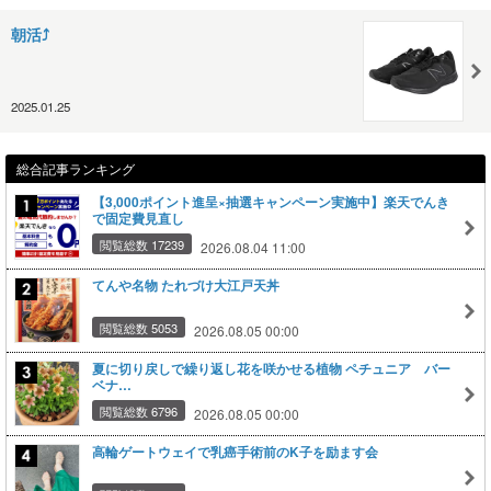
朝活⤴️
2025.01.25
総合記事ランキング
【3,000ポイント進呈×抽選キャンペーン実施中】楽天でんき
で固定費見直し
閲覧総数 17239
2026.08.04 11:00
てんや名物 たれづけ大江戸天丼
閲覧総数 5053
2026.08.05 00:00
夏に切り戻しで繰り返し花を咲かせる植物 ペチュニア バー
ベナ…
閲覧総数 6796
2026.08.05 00:00
高輪ゲートウェイで乳癌手術前のK子を励ます会