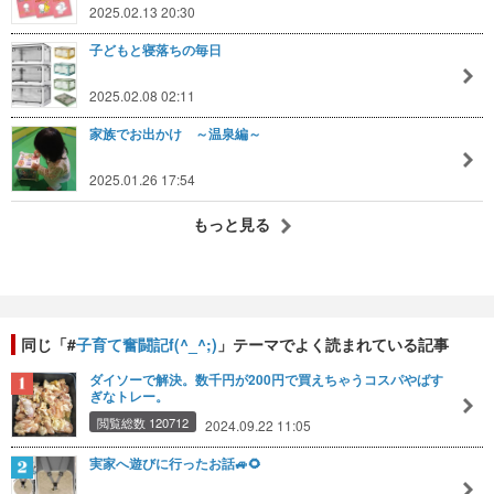
2025.02.13 20:30
子どもと寝落ちの毎日
2025.02.08 02:11
家族でお出かけ ～温泉編～
2025.01.26 17:54
もっと見る
同じ「#
子育て奮闘記f(^_^;)
」テーマでよく読まれている記事
ダイソーで解決。数千円が200円で買えちゃうコスパやばす
ぎなトレー。
閲覧総数 120712
2024.09.22 11:05
実家へ遊びに行ったお話🚙🌻