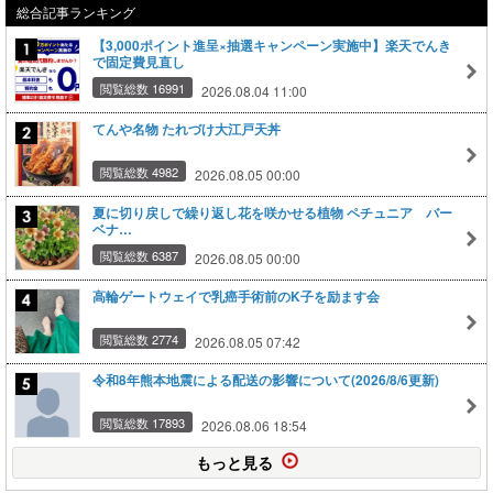
総合記事ランキング
【3,000ポイント進呈×抽選キャンペーン実施中】楽天でんき
で固定費見直し
閲覧総数 16991
2026.08.04 11:00
てんや名物 たれづけ大江戸天丼
閲覧総数 4982
2026.08.05 00:00
夏に切り戻しで繰り返し花を咲かせる植物 ペチュニア バー
ベナ…
閲覧総数 6387
2026.08.05 00:00
高輪ゲートウェイで乳癌手術前のK子を励ます会
閲覧総数 2774
2026.08.05 07:42
令和8年熊本地震による配送の影響について(2026/8/6更新)
閲覧総数 17893
2026.08.06 18:54
もっと見る