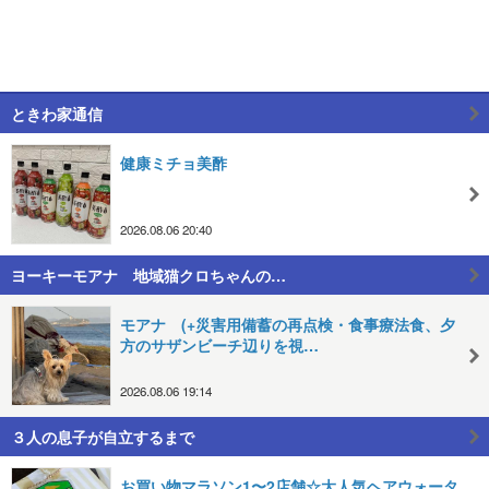
ときわ家通信
健康ミチョ美酢
2026.08.06 20:40
ヨーキーモアナ 地域猫クロちゃんの…
モアナ (+災害用備蓄の再点検・食事療法食、夕
方のサザンビーチ辺りを視…
2026.08.06 19:14
３人の息子が自立するまで
お買い物マラソン1〜2店舗☆大人気ヘアウォータ