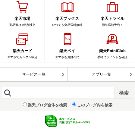
楽天市場
楽天ブックス
楽天トラベル
商品数は1億点以上
いつでも全品送料無料
簡単宿泊予約！
楽天カード
楽天ペイ
楽天PointClub
スマホでカンタン申込
スマホをお財布に
手軽にポイントを確認
サービス一覧
アプリ一覧
楽天ブログ全体を検索
このブログ内を検索