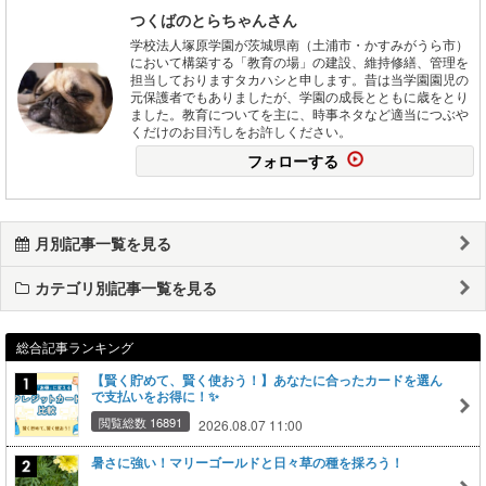
つくばのとらちゃんさん
学校法人塚原学園が茨城県南（土浦市・かすみがうら市）
において構築する「教育の場」の建設、維持修繕、管理を
担当しておりますタカハシと申します。昔は当学園園児の
元保護者でもありましたが、学園の成長とともに歳をとり
ました。教育についてを主に、時事ネタなど適当につぶや
くだけのお目汚しをお許しください。
フォローする
月別記事一覧を見る
カテゴリ別記事一覧を見る
総合記事ランキング
【賢く貯めて、賢く使おう！】あなたに合ったカードを選ん
で支払いをお得に！✨
閲覧総数 16891
2026.08.07 11:00
暑さに強い！マリーゴールドと日々草の種を採ろう！