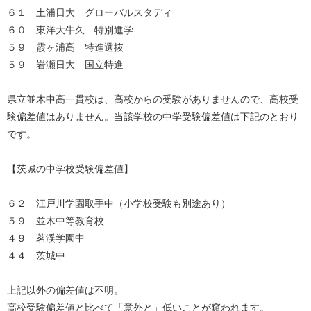
６１ 土浦日大 グローバルスタディ
６０ 東洋大牛久 特別進学
５９ 霞ヶ浦髙 特進選抜
５９ 岩瀬日大 国立特進
県立並木中高一貫校は、高校からの受験がありませんので、高校受
験偏差値はありません。当該学校の中学受験偏差値は下記のとおり
です。
【茨城の中学校受験偏差値】
６２ 江戸川学園取手中（小学校受験も別途あり）
５９ 並木中等教育校
４９ 茗渓学園中
４４ 茨城中
上記以外の偏差値は不明。
高校受験偏差値と比べて「意外と」低いことが窺われます。