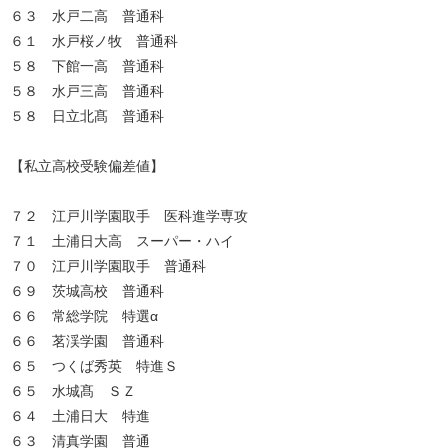
６３ 水戸二高 普通科
６１ 水戸桜ノ牧 普通科
５８ 下館一高 普通科
５８ 水戸三高 普通科
５８ 日立北髙 普通科
【私立高校受験偏差値】
７２ 江戸川学園取手 医科進学専攻
７１ 土浦日大高 スーパー・ハイ
７０ 江戸川学園取手 普通科
６９ 茨城高校 普通科
６６ 常総学院 特選α
６６ 茗渓学園 普通科
６５ つくば秀英 特進Ｓ
６５ 水城髙 ＳＺ
６４ 土浦日大 特進
６３ 清真学園 普通