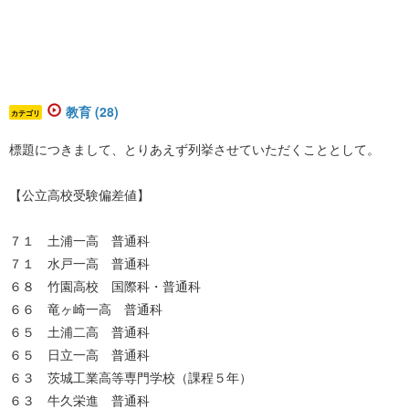
教育 (28)
カテゴリ
標題につきまして、とりあえず列挙させていただくこととして。
【公立高校受験偏差値】
７１ 土浦一高 普通科
７１ 水戸一高 普通科
６８ 竹園高校 国際科・普通科
６６ 竜ヶ崎一高 普通科
６５ 土浦二高 普通科
６５ 日立一高 普通科
６３ 茨城工業高等専門学校（課程５年）
６３ 牛久栄進 普通科