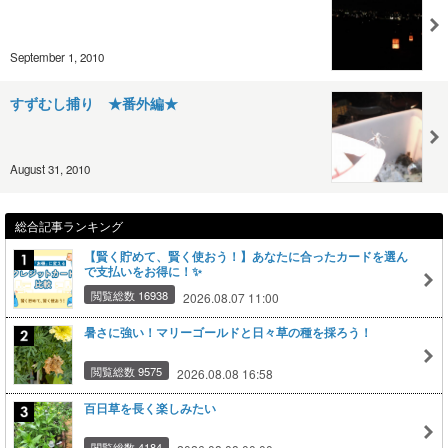
September 1, 2010
すずむし捕り ★番外編★
August 31, 2010
総合記事ランキング
【賢く貯めて、賢く使おう！】あなたに合ったカードを選ん
で支払いをお得に！✨
閲覧総数 16938
2026.08.07 11:00
暑さに強い！マリーゴールドと日々草の種を採ろう！
閲覧総数 9575
2026.08.08 16:58
百日草を長く楽しみたい
閲覧総数 4184