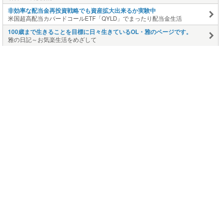
非効率な配当金再投資戦略でも資産拡大出来るか実験中
米国超高配当カバードコールETF「QYLD」でまったり配当金生活
100歳まで生きることを目標に日々生きているOL・雅のページです。
雅の日記～お気楽生活をめざして
ヨーキー モアナの茅ヶ崎生活 ブログへようこそ
ヨーキーモアナ 地域猫クロちゃんの茅ヶ崎生活
このページの上に戻る
メニュー
新規登録
日記を書く
公式X
公式facebook
サービストップ
ブログランキング