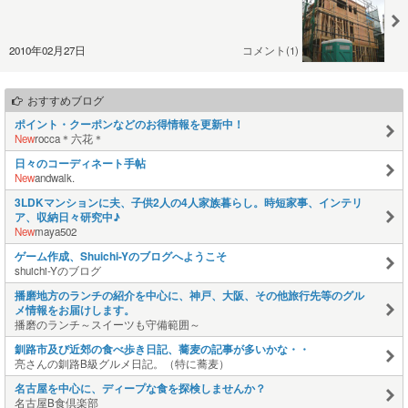
2010年02月27日
コメント(1)
おすすめブログ
ポイント・クーポンなどのお得情報を更新中！
New
rocca＊六花＊
日々のコーディネート手帖
New
andwalk.
3LDKマンションに夫、子供2人の4人家族暮らし。時短家事、インテリ
ア、収納日々研究中♪
New
maya502
ゲーム作成、Shuichi-Yのブログへようこそ
shuichi-Yのブログ
播磨地方のランチの紹介を中心に、神戸、大阪、その他旅行先等のグル
メ情報をお届けします。
播磨のランチ～スイーツも守備範囲～
釧路市及び近郊の食べ歩き日記、蕎麦の記事が多いかな・・
亮さんの釧路B級グルメ日記。（特に蕎麦）
名古屋を中心に、ディープな食を探検しませんか？
名古屋B食倶楽部