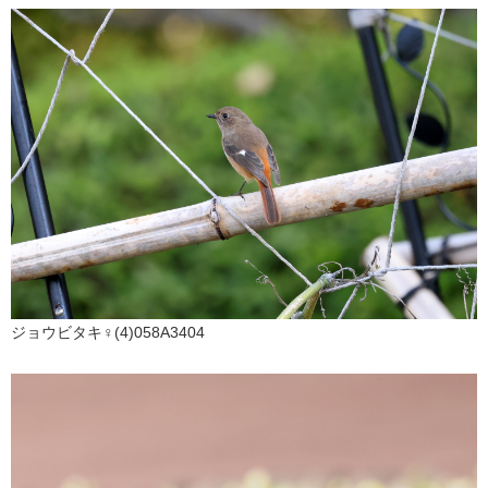
ジョウビタキ♀(4)058A3404