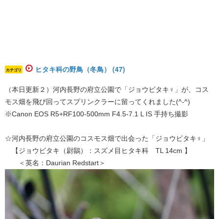
ヒタキ科の野鳥（冬鳥） (47)
カテゴリ
（本日更新２）河内長野の府立公園で「ジョウビタキ♀」が、コス
モス畑を飛び回ってスプリンクラーに留ってくれました(^-^)
※Canon EOS R5+RF100-500mm F4.5-7.1 L IS 手持ち撮影
☆河内長野の府立公園のコスモス畑で出会った「ジョウビタキ♀」
【ジョウビタキ（尉鶲）：スズメ目ヒタキ科 TL 14cm 】
＜英名：Daurian Redstart＞