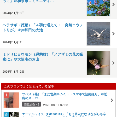
って」＠和泉市コミュニティ…
2024年11月13日
ヘラサギ（箆鷺）「４羽に増えて・・突然コウノ
トリが」＠岸和田の大池
2024年11月12日
ミドリヒョウモン（緑豹紋）「ノアザミの花の吸
蜜に」＠大阪南のお山
2024年11月12日
このブログでよく読まれている記事
ツバメ（燕）「まだ営巣中(^-^;・・スマホで証拠撮り」＠近
所のスーパー
閲覧総数 43
2026.08.07 07:00
エーデルワイス（Edelweiss）「もう終花になりながらも辛