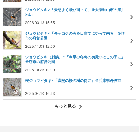
ジョウビタキ♂「愛想よく飛び回って」＠大阪狭山市の河川
沿い
2026.03.13 15:55
ジョウビタキ♂「モッコクの実を目当てにやって来る」＠堺
市の府営公園
2025.11.08 12:00
ジョウビタキ（尉鶲）♀「今季の冬鳥の初撮りはこの子に」
＠堺市の府営公園
2025.10.25 12:00
桜ジョウビタキ♂「満開の桜の樹の傍に」＠兵庫県丹波市
2025.04.10 16:53
もっと見る