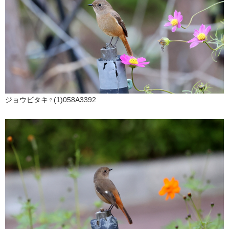
ジョウビタキ♀(1)058A3392