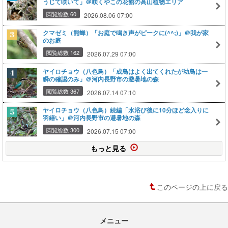
うじて咲いて」＠咲くやこの花館の高山植物エリア
閲覧総数 60
2026.08.06 07:00
クマゼミ（熊蝉）「お庭で鳴き声がピークに(^^;)」＠我が家
のお庭
閲覧総数 162
2026.07.29 07:00
ヤイロチョウ（八色鳥）「成鳥はよく出てくれたが幼鳥は一
瞬の確認のみ」＠河内長野市の避暑地の森
閲覧総数 367
2026.07.14 07:10
ヤイロチョウ（八色鳥）続編「水浴び後に10分ほど念入りに
羽繕い」＠河内長野市の避暑地の森
閲覧総数 300
2026.07.15 07:00
もっと見る
このページの上に戻る
メニュー