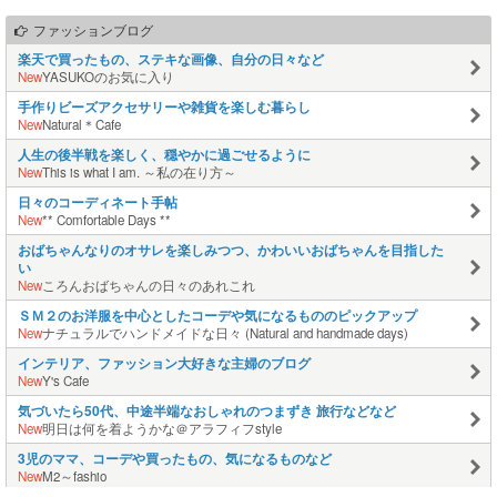
ファッションブログ
楽天で買ったもの、ステキな画像、自分の日々など
New
YASUKOのお気に入り
手作りビーズアクセサリーや雑貨を楽しむ暮らし
New
Natural＊Cafe
人生の後半戦を楽しく、穏やかに過ごせるように
New
This is what I am. ～私の在り方～
日々のコーディネート手帖
New
** Comfortable Days **
おばちゃんなりのオサレを楽しみつつ、かわいいおばちゃんを目指した
い
New
ころんおばちゃんの日々のあれこれ
ＳＭ２のお洋服を中心としたコーデや気になるもののピックアップ
New
ナチュラルでハンドメイドな日々 (Natural and handmade days)
インテリア、ファッション大好きな主婦のブログ
New
Y's Cafe
気づいたら50代、中途半端なおしゃれのつまずき 旅行などなど
New
明日は何を着ようかな＠アラフィフstyle
3児のママ、コーデや買ったもの、気になるものなど
New
M2～fashio