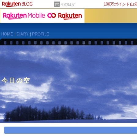
100万ポイント山
そのほか
HOME
|
DIARY
|
PROFILE
今日の空