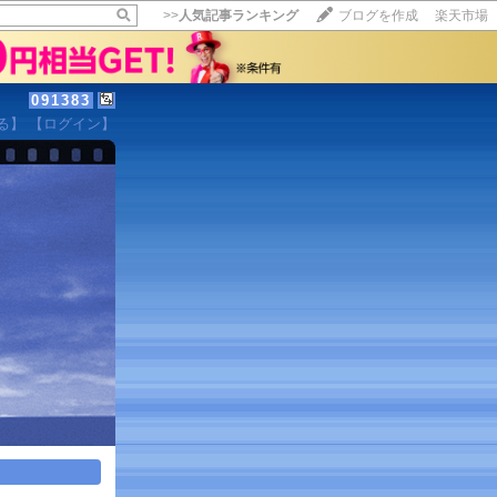
>>
人気記事ランキング
ブログを作成
楽天市場
091383
る】
【ログイン】