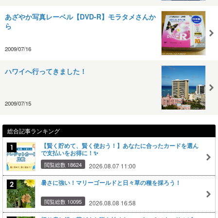
あざやか写真レーベル【DVD-R】モラタメさんか
ら
2009/07/16
ハワイへ行ってきました！
2009/07/15
総合記事ランキング
【賢く貯めて、賢く使おう！】あなたに合ったカードを選ん
で支払いをお得に！✨
閲覧総数 18624
2026.08.07 11:00
暑さに強い！マリーゴールドと日々草の種を採ろう！
閲覧総数 10095
2026.08.08 16:58