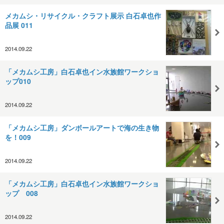
メカムシ・リサイクル・クラフト展示 白石卓也作
品展 011
2014.09.22
「メカムシ工房」白石卓也イン水族館ワークショ
ップ010
2014.09.22
「メカムシ工房」ダンボールアートで海の生き物
を！009
2014.09.22
「メカムシ工房」白石卓也イン水族館ワークショ
ップ 008
2014.09.22