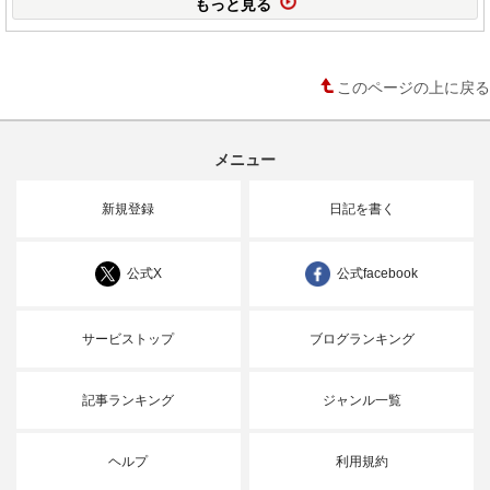
もっと見る
このページの上に戻る
メニュー
新規登録
日記を書く
公式X
公式facebook
サービストップ
ブログランキング
記事ランキング
ジャンル一覧
ヘルプ
利用規約