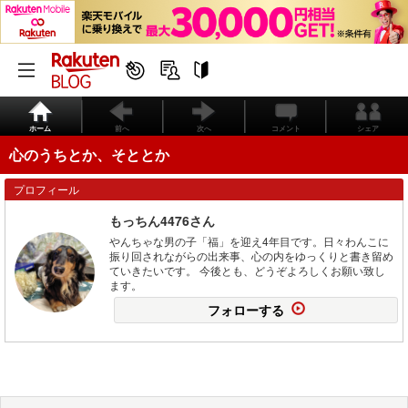
ホーム
前へ
次へ
コメント
シェア
心のうちとか、そととか
プロフィール
もっちん4476さん
やんちゃな男の子「福」を迎え4年目です。日々わんこに
振り回されながらの出来事、心の内をゆっくりと書き留め
ていきたいです。 今後とも、どうぞよろしくお願い致し
ます。
フォローする