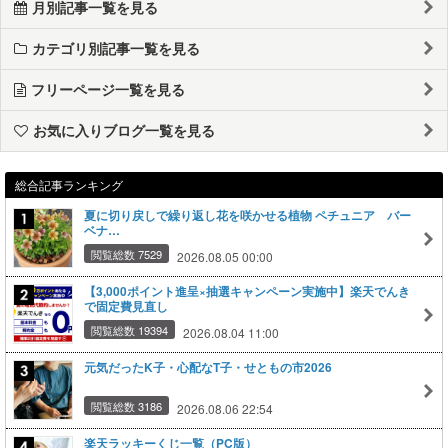
月別記事一覧を見る
カテゴリ別記事一覧を見る
フリーページ一覧を見る
お気に入りブログ一覧を見る
総合記事ランキング
夏に切り戻しで繰り返し花を咲かせる植物 ペチュニア バー
ベナ…
閲覧総数 7529
2026.08.05 00:00
【3,000ポイント進呈×抽選キャンペーン実施中】楽天でんき
で固定費見直し
閲覧総数 19394
2026.08.04 11:00
元気だったK子・心配なT子・せともの市2026
閲覧総数 3186
2026.08.06 22:54
楽天ラッキーくじ一覧（PC版）