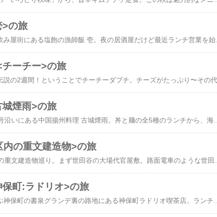
壱>の旅
昨日の昼は、丸亀市の飲み屋街にある塩飽の漁師飯 壱。夜の居酒屋だけど最近
<チーチー>の旅
古城煙雨>の旅
昨日の昼は高松市の11号沿いにある中国揚州料理 古城煙雨。丼と麺の全5種のランチから、海老と玉子とトマトのチリソースの石鍋丼 (半)ワンタン麺1200円を選択。美味しいんだけど熱すぎてしばらく食べられない。麺なんか伸びてしまうし…。夏に石鍋はいか
区内の重文建造物>の旅
昨日は朝から、23区内の重文建造物巡り。まず世田谷の大場代官屋敷。路面電車のような世田谷線の上町駅からすぐ。彦根の井伊家の領地は世田谷にもあり20か村、2306石。そこの代官を勤めたのが大場家の役宅兼住居。大場家は大庭景親の後胤といわれ元々近くにある世田谷城の吉良家の家臣だった。吉良家の世田谷城跡の一部は井伊家の菩提寺豪徳寺の境内になってる。江戸時代中期の建築。主屋と表門が重文。大場家は今も地元信用金庫の要職を占めてるそうな。東急に乗って代官山の旧朝倉家住宅。米穀業や不動産業を営み府議会議長などを勤めた朝倉さんの住居。武蔵野の崖地を上手く使って高いところに個人の屋敷、崖地を庭にしている。
神保町:ラドリオ>の旅
昨日の昼は、本屋が並ぶ神保町の書泉グランデ裏の路地にある神保町ラドリオ喫茶店。ランチはナポリタンかチキンカレーの2択。ナポリタンはスプーンで美味く食べられないのでチキンカレー選択。スープ・コーヒー付で1300円。飲み物はウインナーコーヒー。一応この店が日本でのウインナコーヒー発祥の店ということになつている。戦後すぐの開店、山小屋