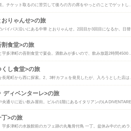
昨日は渋谷パルコで文楽。チケット取るのに苦労して後ろの方の席をやっとのことでゲットした三谷文楽「人形ぎらい」。通天閣もスケボーも登場、「人形町」もキーワード、カーテンコールも複数回ある。で昼は、パルコの地下1階セルフおにやんま。麺そのままに熱い出出来るの？って尋ねたらひやあつならチケットで冷たい麺を選択してとのこと。かけ370円のところ、冷とり天ちくわ天ぶっかけ650円を選択。無事ひやあつは食べられたが、これは駄目だ〜死んだ麺やな、ひょっとしたら東京人の好みかもしれんが…香川県で12時代にこの麺提供すると元祖「麺聖のうどんグルメの旅」で10点満点の2.5点に採点されるな。おにやんまってかなり贔屓してたうどん屋だったけど…。昼
とおりゃんせ>の旅
昨日の昼は、宇多津町のバイパス沿
吾割食堂>の旅
昨日の夜は、仕事仲間と宇多津町の吾割食堂で宴会。酒飲みが多いので、飲み放題2時間4500円コース。食べ物はコース料理でこんなんやこんなん。全部で7種かなぁ。私はすっかり飲めなくなったので生ビールとトマトチューハイで5杯だけ。でも一人平均10杯
つくし食堂>の旅
昨日の昼は、長尾街道を長尾町から西に探索。2、3軒カフェを発見したが、入ろうとした店は満車。そうこうしてるうちに三木町に入り、県道沿いの古びた つ
ラ ディベンターレ>の旅
一丁>の旅
昨日は昼を少し過ぎて、宇多津町の水族館前のカフェ跡の丸亀骨付鳥 一丁。盆休み中のためランチは休み。骨付鳥は20分かかるそうだけど何が出来