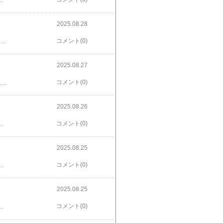
2025.08.28
ランチ営業を始めた。煮付け・焼き魚定食1410円から丼、その他高めの御膳なといろいろある中から、賄い丼1630円選択。なかなか美味しいけど、この価格帯なら小鉢もデザートももっとしっかりしたのが欲しいな。客は続々というほどではないが、そこそこやって来てる。
コメント(0)
2025.08.27
昨日の昼は、マック、伝説の2週間！ということでチーチーダブチ。チーズがたっぷり〜その代わりにサラダと野菜ジュースで調整〜。盆も終わり、学校も始まったところもあり普段の昼間のように落ち着いてた。そう言えば先日の夜、こんなんも食べたな。もうトリプルはちょっときついので…(笑)。来月には月見が始まる〜。
コメント(0)
2025.08.26
んなぁ(笑)。やはり冷麺やな！とん太の隣にあるというなかなか攻めの立地。座敷は昼は閉めて、テーブル席とカウンター席のみ。大将一人でやってるようで12時台に8人ほどしか来なかったので何とか回ってたけど、バラバラに5種類の注文が入ると大変そう。
コメント(0)
2025.08.25
関東大震災前の建築。台地の上は地盤が固いようでほぼ被害がなかったそうな。主屋と土蔵が重文。戦後相続税のために手放したそうだ。メトロに乗って神保町で降り、ランチのあとニコライ堂へ。駿河台の高台にあった定火消の役宅跡を購入して教会を建てたけど、神保町と駿河台は10メートル以上の標高差があるのでそこそこの坂。ニコライ堂は、堂を建てたニコライ大主教の名前をとった愛称で、「日本ハリストス正教会教団 東京復活大聖堂」という。ビザンチン様式で1891年の竣工。内部の撮影は不可。十字架がよく目にするものとは異なってるし、立席で祈るそうで椅子は補助的に。因みに観光名所となってる重文函館ハリストス正教会も同じ宗派で、ニコライさんは最初に函館で布教し東京に本拠を構えた。ハリストスは、キリストを意味するギリシャ語に由来。イエス・キリストはイイスス・ハリストスとなる。キリスト教は大きく分けて、西方教会と東方教会に分けられ、正教会は東方教会に属する。早めに空港に行ったら「49」搭乗口、昔の島流しのサテライトが長い通路で繋がっただけやん、動く歩道があるとは言え700メートルは歩くで〜、トイレにも100メートルは軽く歩くし、罰ゲームや。なんやかんやで無事帰宅。
コメント(0)
2025.08.25
のような空間。そう言えばウィンナーコーヒーって初めて飲んだ〜苦味と甘味こんなに美味しかったんだ(笑)。ずらりと並んだお酒、夜はお酒が飲めるらしい。日曜日は休みの店が多いなか営業。日曜の開店時間の12時ちょっと過ぎて着いたときは空いてたがすぐに満席、暑い中行列が。どう見ても東京のそれも令和の時代とは思えない路地に面してある。
コメント(0)