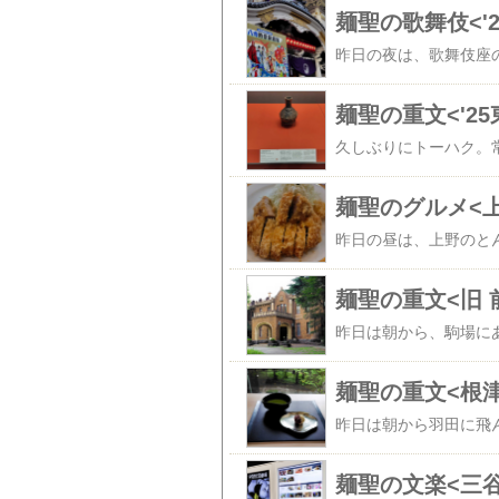
麺聖の歌舞伎<'
麺聖の重文<'2
麺聖のグルメ<上
麺聖の重文<旧 
麺聖の重文<根
麺聖の文楽<三