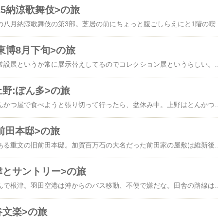
25納涼歌舞伎>の旅
昨日の夜は、歌舞伎座の八月納涼歌舞伎の第3部。芝居の前にちょっと腹ごしらえにと1階の喫茶に寄ったら食事メニューはビーフシチューとライスだけだったので、モンブランとコーヒーにする。モンブラン充分解凍が出来てないな(笑)。演目は越後獅子と野田版 
5東博8月下旬>の旅
久しぶりにトーハク。常設展というか常に展示替えしてるのでコレクション展というらしい。香川県から出かける者としては年に数回程度しか行けないので、展示替えを見逃してしまう。人形装飾付壺形土器 青森県弘前市十腰内出土、壺形土器 東京都大田区久が原出土(個人)、銅板鋳出蔵王権現像(大峯山寺)。金銅板装笈( 山形 慈光明院)、星光寺縁起絵巻巻下、樫鳥糸威鎧(愛知猿投神社)、太刀と拵 1口 大和物 号 獅子王、葦手絵兵庫鎖太刀(丹生都比売神社)。寛永寺特集で重文両界曼荼羅図 金剛界・天海版木活字(寛永寺)、東博は寛永
野:ぽん多>の旅
昨日の昼は、上野のとんかつ屋で食べようと張り切って行ったら、盆休み中。上野はとんかつ屋が多い、安めのところは攻めたので、少し高めの店を狙ったのだが…。とんかつ一択になってたので仕方がない近くの最高級とんかつ店へ。その名もぽん多本家、一応洋食屋らしくとんかつではなく「カツレツ」3850円と呼ぶそうだ。ビールを飲んで、ご飯セット660円も食べる。隣の御婦人連れの紳
前田本邸>の旅
昨日は朝から、駒場にある重文の旧前田本邸。加賀百万石の大名だった前田家の屋敷は維新後も上屋敷があった本郷にあったが、東大の拡張により駒場の土地と交換。16代当主の前田利為侯爵が昭和初めに移転した。洋館、和館、正門及び塀、門衛所、和館門及び塀などが重要文化財に指定されてる。イギリスのカントリーハウス風、戦後連合国軍に
津とサントリー>の旅
昨日は朝から羽田に飛んで根津。羽田空港は沖からのバス移動、不便で嫌だな。田舎の路線はそうなるのかな。ゲート出てから6分で京急に乗りなんとか開館前の根津美術館に到着。もう並んでる〜、開館前には50人を超える行列。企画展「唐絵 中国絵画と日本中世の水墨画」展。国宝は既見の鶉図と漁村夕照図、やはり国宝って感がする。重文は、夕陽山水図、銭塘観潮図、風雨山水図、江
谷文楽>の旅