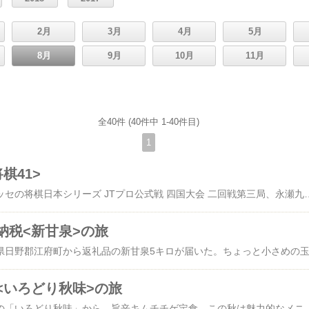
2月
3月
4月
5月
8月
9月
10月
11月
全40件 (40件中 1-40件目)
1
棋41>
昨日は昼から、サンメッセの将棋日本シリーズ JTプロ公式戦 四国大会 二回戦第三局、永瀬九段対広瀬九段戦。昨年も思ったけど、将棋＝男性というイメージは完全に昔のものに。子供大会の家族以外の女性が多数観戦してる。今まで奨励会を突破出来た女性がいなかったのは女性の将棋人口の問題だと思ってる。将棋の「棋士」になるのに制度的な男女差別はない。ただ絶対数が少ないことが現実的な差別に働いてる。でも今回の女性のみ参加する白玲戦経由のプロ化は、アファーマティブアクションであるが、どこにも奨励会を関与させないことの棋力の担保の点と奨励会を去って行った者と
納税<新甘泉>の旅
<いろどり秋味>の旅
昨日の夜はジョイフルの「いろどり秋味」から、旨辛キムチチゲ定食。この秋は魅力的なメニューがないなぁ、高いからそう感じるかな。メインの鍋だけで他に何もないのが満足感が低い理由だろう。他のメニューはすき焼き鍋とハンバーグ、パエ