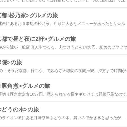
立秋は過ぎたけどまだまだ暑い〜。日が照ってる間は行動したくないけど「京の夏の旅」で江戸初期に建てられた重文の仁和寺観音堂を拝観。堂内は撮影禁止、でも昔、九博では33体撮影可だったと報じられてた…。ランチの後、時間があるので京都守護職上屋敷跡にある京都府庁
京都:松乃家>グルメの旅
昨日の昼は京都御所の北西にあるお食事処の松乃家。店頭に大きなメニューがあったとり天ぶっかけ＋かやくご飯小1230円。出てきたのを見てびっくり！麺の量が一玉分とは絶対違うやん。とり天も大きいのが3つものってるし…。ご飯も小なのに普通サイズ。細めだけど、くたびれてなく普通に食べられる麺。4人掛けのテープ席だけ。でいっぱい
京都で昼と夜に2軒>グルメの旅
球院>の旅
昨日は夕方からJR東海の「そうだ京都、行こう」で妙心寺天球院の夜間拝観。夕方まで時間があるので、昼間は、京博で重文仏像を再確認。菩薩半跏像 1躯 奈良時代 鍍金(岡寺)、薬師如来坐像 1躯 奈良時代 乾漆(高山寺)。私の重文リストと照合出来なかったのが、東寺伝来の飛鳥時代の鍍金菩薩立像1躯(
<豚角煮>グルメの旅
昨日の昼は、吉野家の厚切り豚角煮定食1097円。添えられてる長ネギだけでは野
ぶどうの木>の旅
昨日の夕方は、高松市のライオン通にある甘味茶屋ぶどうの木。暑いのでかき氷と思ったが、和の店らしく抹茶と安倍川餅1090円、アイストッピング＋250円。アイスは融けるし餅は硬くなってる〜これは企画倒れ