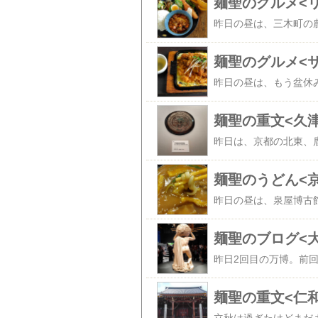
麺聖のグルメ<
麺聖のグルメ<
麺聖の重文<久
麺聖のうどん<
麺聖のブログ<大
麺聖の重文<仁