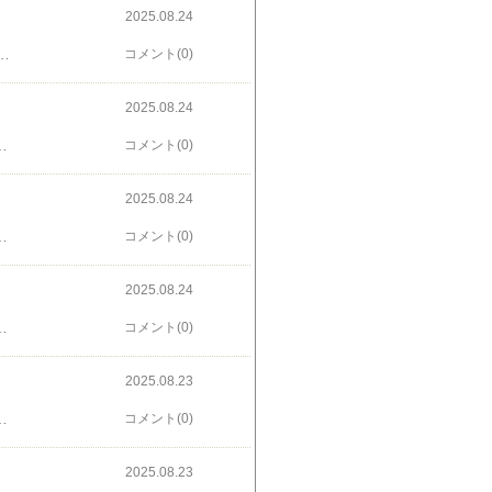
2025.08.24
研辰の討たれ。越後獅子は、若手が踊ってたが、誰が誰だか分からない。でも途中でソロで踊った顔が丸い小柄な役者の踊りはキレッキレ！研辰は先代勘九郎(18代勘三郎)の当たり役。もう20年前になるのか、どうしても勘三郎のイメージと比べてしまう。ほぼ当て書きで芸風が違う勘九郎のギャグがすべってしまう。新悟は良かった。カーテンコールがあった。そうそう研辰の出身は羽床で墓もある。番頭さんによると18代目は金比羅に来たとき墓参りしたそうだ。
コメント(0)
2025.08.24
寺の本坊の辺りか。雲中供養菩薩像 平等院伝来(文化庁)、不動明王坐像 般舟院伝来(文化庁)。芦穂蒔絵鞍 鐙、 萩螺鈿鞍、銅錫杖頭(静岡鉄舟寺)、金銅三所権現懸仏(長野岩殿寺)、太刀 長船長光(大般若長光)、刀 長船勝光 治光(乃木神社)、太刀 堀川国広(金剛峯寺)、太刀 畠田守家(文化庁)。熱国之巻(暮之巻)1巻、紙本十二天図 月天 風天。平成館の入口まで行ったが歩きすぎたのと人が多いので、夜の歌舞伎に備えて特別展は見ずに退散した。館内は相変わらずの人気、静かな休める博物館はもう望めないのか。
コメント(0)
2025.08.24
士は身なりもしゃべり方も上品そう。やたら写真を撮ってる若いカップルもいたけど。白い〜量は多いけど全然油脂してなくペロリと食べられる。脂身も筋も取り除いた上に衣も少ないのかな。価格がそれなりなので、行列が出来ることはなく適度に待つ客がいる程度。店内も全席埋めることなく余裕を保たせてる。むちゃくちゃ美味しかったけど、誰かの招待でないともう行けないな(笑)。
コメント(0)
2025.08.24
接収され内部が改変されたが、復元。和館は外国からの賓客をもてなすため。人気らしく駅から15分ほどとかなり不便なところにあるのに同様の建物に比べ見学者が多く感じる。ただ建物はともかく洋館の車寄せの前とか芝生とか全体に区立の公園らしいのに手入れが行き届いてないのが残念。正門横に重文の前田育徳会(非公開)がある。
コメント(0)
2025.08.23
天山水図(伝周文)、披錦斎図、観瀑図、山水図(祥啓)。宋の水墨画は大好き〜カフェの庭が眺められるカウンター席にもすんなり座れた。平日なのでゆっくりと余韻に浸る。10セット限定の抹茶セットは1600円。文楽を渋谷で見て、六本木に行って、サントリー美術館の「まだまだざわつく日本美術」展。ほぼ写真撮影可。重文は、24年に指定された日吉山王祇園祭礼図屏風。
コメント(0)
2025.08.23