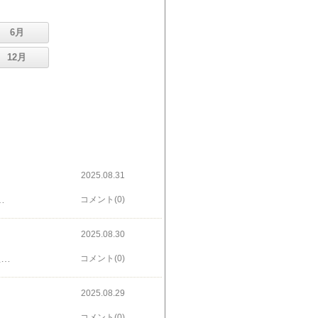
6月
12月
2025.08.31
の公平性から弱点と考える。裾野が広がれは、奨励会を経て「棋士」になる女性が誕生するだろう。昨年は冷房が効き過ぎて対局を見ずに帰ったが、今年は冷房対策のカーディガンを着たので最後まで座ってられた。角換り腰掛け銀から先手永瀬九段が4四角という勝負手で広瀬九段を攻め倒して勝った。アマチュアは攻めてる方が絶対有利だけどプロも持ち時間が少ないと攻めてる方が有利みたいだ。インタビューを聞いてると永瀬九段は真面目で一途なのかな、だから誤解を生むのかも。王位戦でも頑張って欲しい。昨年に比べてお土産がしょぼくなってるのは経費削減のため(笑)。
コメント(0)
2025.08.30
秋です〜梨です〜鳥取県日野郡江府町から返礼品の新甘泉5キロが届いた。ちょっと小さめの玉。今年から半分働くアルバイトになったので、ふるさと納税額も減額かつ納付先も2自治体だけに。そうすると秀品だけど12玉から16玉と今までよりちょっと小振りの梨がやってきた。納税額が少なかったためと思ってけど、高温と少雨のため大きく育たなかったのかも。新甘泉は「筑水」と「おさ二十世紀」を掛け合わせた、鳥取県オリジナルの赤梨系の早生種。県内なら豊浜町も美味しい梨の産地だけど、この梨は作れない。江府町は奥大山にあり、米子道や伯備線が通ってる。鏡ヶ成には休暇村があり、キャンプ場・スキー場が備わってる。サントリー奥大山の天然水のふるさとでもある。
コメント(0)
2025.08.29
リアなど代り映えがしないし、秋らしくもない。ドリンクバーを付けて読書。19時頃は空席だらけだったが、徐々に混んできてた。でももっと客が欲しい〜(笑)。優待券2枚と250円支払い。自分が一番儲けさせてない客にも思える…。
コメント(0)