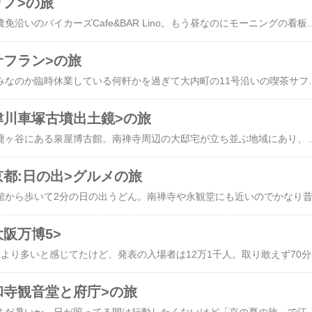
リノ>の旅
昨日の昼は、三木町の農免沿いのバイカーズCafe&BAR Lino。もう昼なのにモーニングの看板があったので聞くとモーニングもランチも出来るとのこと。ランチは全体に高めなので手軽なモーニングと思ったが、大人のお子様ランチ1320円を発見！思わず選んだ。セッ
サフラン>の旅
昨日の昼は、もう盆休みなのか臨時休業している何軒かを過ぎて大内町の11号沿いの喫茶サフランに。カツジャンピラフ980円。鉄板に敷いた玉子にピラフがのって上にカツ。それにルーがかかって
津川車塚古墳出土鏡>の旅
昨日は、京都の北東、鹿ヶ谷にある泉屋博古館。南禅寺周辺の大邸宅が立ち並ぶ地域にあり、東には住友家の別邸(非公開)もある。「ブロンズギャラリー 中国青銅器の時代」で六本木に遠征してた重文の山城国久世郡久津川車塚古墳出土鏡 7面が戻って展示。画文帯神獣鏡 1面(後漢末)、三角縁神獣鏡 1面(三国時代)、変形画文帯神獣鏡 1面(古墳前期)、変形四獣鏡 4面(古墳中期)。画文帯神獣鏡は奈良博で見たと記録してるが他は記録も記憶もない。ボランティアから殷後期の世界に2つしか現存しない虎䆡の説明を受ける。藤田美術館が2017年に所蔵の中国美術品31点をオークションにかけ落札総額は約300億円だったその中の青銅器のオークションレコードを記録した青銅儀首饕餮文方尊(商後期)は約42億円だった。それより価値は高いそう！食事の後、バスで御苑まで移動し、内閣府が所管する開館20年経った京都迎賓館(Kyoto State Guest House)を見学する。予約時間まで暇があったので梨木神社にある茶室を利用したカフェへ。栗饅頭セット920円。社殿の修復のため
京都:日の出>グルメの旅
阪万博5>
昨日2回目の万博。前回より多いと感じてたけど、発表の入場者は12万1千人。取り敢えず70分並んでアメリカ館で月の石を見て55年前の復習が出来た。人気のイタリア館は開幕直後はチケットを買わなくても独自予約が出来
和寺観音堂と府庁>の旅