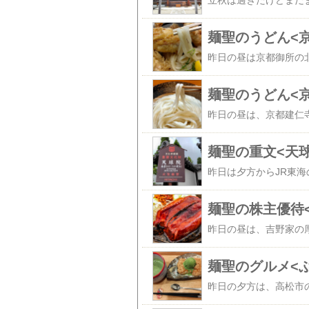
麺聖のうどん<
麺聖のうどん<
麺聖の重文<天
麺聖の株主優待
麺聖のグルメ<