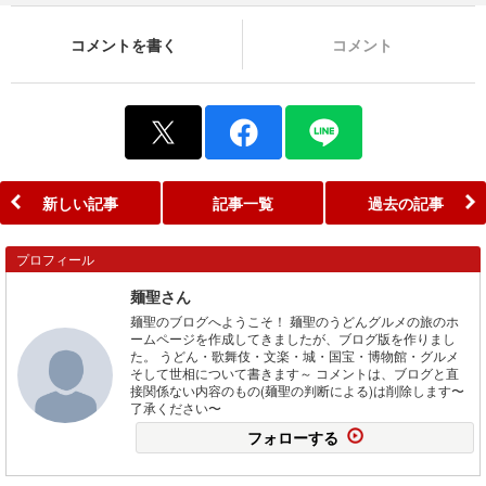
コメントを書く
コメント
新しい記事
記事一覧
過去の記事
プロフィール
麺聖さん
麺聖のブログへようこそ！ 麺聖のうどんグルメの旅のホ
ームページを作成してきましたが、ブログ版を作りまし
た。 うどん・歌舞伎・文楽・城・国宝・博物館・グルメ
そして世相について書きます～ コメントは、ブログと直
接関係ない内容のもの(麺聖の判断による)は削除します〜
了承ください〜
フォローする