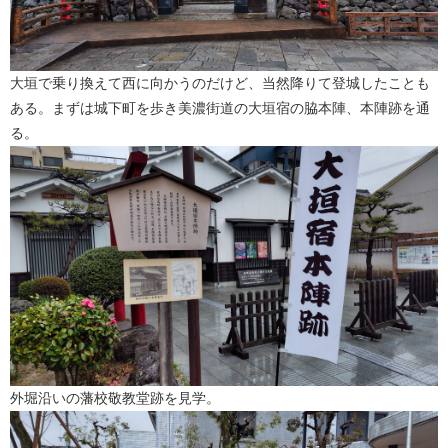
大垣で乗り換えて西に向かうのだけど、当然降りて登城したことも
ある。まずは城下町を歩き美濃街道の大垣宿の脇本陣、本陣跡を通
る。
外堀沿いの藩校敬教堂跡を見学。