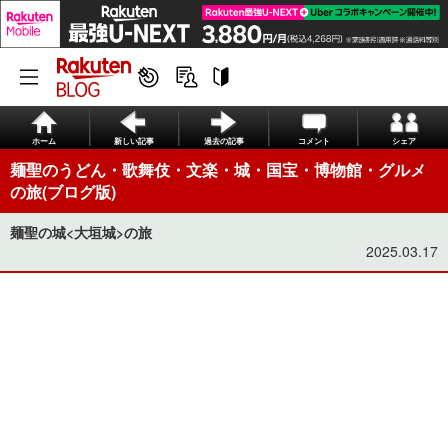
ホーム
新しい記事
過去の記事
コメント
シェア
麺聖のうどん・歌舞伎・文楽・城・国宝・博物館・グルメ
の旅(ブログ版)
麺聖の城<大垣城>の旅
2025.03.17