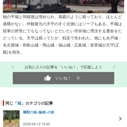
他の平城と同様堀は埋められ、箱庭のように残っており、ほとんど
遺構がない。外観復元の天守のすぐ北側にはソープもある。平城は
陸軍の所管にでもなってないとだいたい市街地に埋没する運命をた
どっている。天守は残ってたが、戦災で失われた。他にも水戸城・
名古屋城・和歌山城・岡山城・福山城・広島城・首里城が天守(正
殿)を焼失。
お気に入りの記事を「いいね！」で応援しよう
いいね！
0
同じ「
城
」カテゴリの記事
麺聖の城<脇城>の旅
2026.06.12 15:45