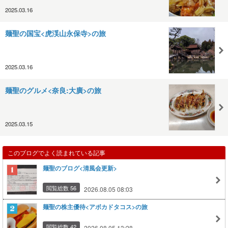
2025.03.16
麺聖の国宝<虎渓山永保寺>の旅
2025.03.16
麺聖のグルメ<奈良:大廣>の旅
2025.03.15
このブログでよく読まれている記事
麺聖のブログ<清風会更新>
閲覧総数 56
2026.08.05 08:03
麺聖の株主優待<アボカドタコス>の旅
閲覧総数 42
2026.08.05 13:28