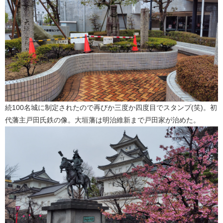
続100名城に制定されたので再びか三度か四度目でスタンプ(笑)。初
代藩主戸田氏鉄の像。大垣藩は明治維新まで戸田家が治めた。