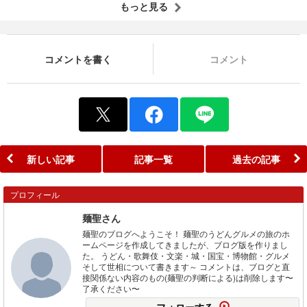
もっと見る
コメントを書く
コメント
新しい記事
記事一覧
過去の記事
プロフィール
麺聖さん
麺聖のブログへようこそ！ 麺聖のうどんグルメの旅のホ
ームページを作成してきましたが、ブログ版を作りまし
た。 うどん・歌舞伎・文楽・城・国宝・博物館・グルメ
そして世相について書きます～ コメントは、ブログと直
接関係ない内容のもの(麺聖の判断による)は削除します〜
了承ください〜
フォローする