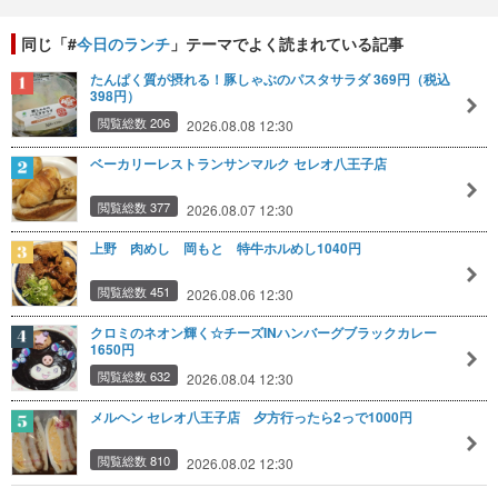
同じ「#
今日のランチ
」テーマでよく読まれている記事
たんぱく質が摂れる！豚しゃぶのパスタサラダ 369円（税込
398円）
閲覧総数 206
2026.08.08 12:30
ベーカリーレストランサンマルク セレオ八王子店
閲覧総数 377
2026.08.07 12:30
上野 肉めし 岡もと 特牛ホルめし1040円
閲覧総数 451
2026.08.06 12:30
クロミのネオン輝く☆チーズINハンバーグブラックカレー
1650円
閲覧総数 632
2026.08.04 12:30
メルヘン セレオ八王子店 夕方行ったら2っで1000円
閲覧総数 810
2026.08.02 12:30