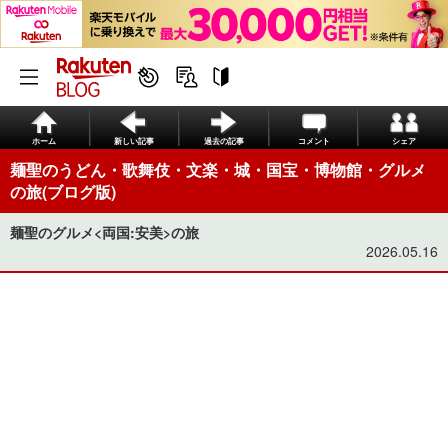
ホーム
新しい記事
過去の記事
コメント
シェア
麺聖のうどん・歌舞伎・文楽・城・国宝・博物館・グルメ
の旅(ブログ版)
麺聖のグルメ<両国:安美>の旅
2026.05.16