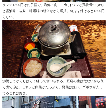
ランチ1300円はお手軽で、海鮮・肉・二食(イワシと鶏軟骨つみれ)
と醤油味・塩味・味噌味の組合せから選択。刺身を付けると1800円
らしい。
沸騰してからしばらく経って食べられる。豆腐の生は危ないから良
く煮て(笑)。モヤシと白菜がたっぷり、野菜は嫌い。ゴボウが入っ
てるこれは好き。