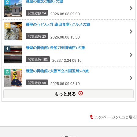
麺聖の重文<頼家>の旅
閲覧総数 24
2026.08.08 09:00
麺聖のうどん<呉:森田食堂>グルメの旅
閲覧総数 23
2026.08.08 13:53
麺聖の博物館<長船刀剣博物館>の旅
閲覧総数 153
2023.12.24 09:16
麺聖の博物館<大阪市立の国宝展>の旅
閲覧総数 98
2025.06.09 08:19
もっと見る
このページの上に戻る